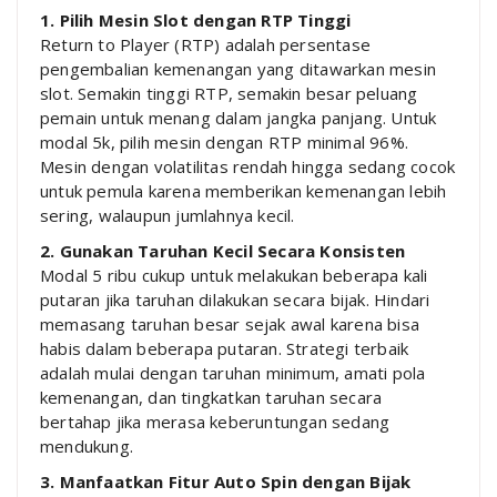
1. Pilih Mesin Slot dengan RTP Tinggi
Return to Player (RTP) adalah persentase
pengembalian kemenangan yang ditawarkan mesin
slot. Semakin tinggi RTP, semakin besar peluang
pemain untuk menang dalam jangka panjang. Untuk
modal 5k, pilih mesin dengan RTP minimal 96%.
Mesin dengan volatilitas rendah hingga sedang cocok
untuk pemula karena memberikan kemenangan lebih
sering, walaupun jumlahnya kecil.
2. Gunakan Taruhan Kecil Secara Konsisten
Modal 5 ribu cukup untuk melakukan beberapa kali
putaran jika taruhan dilakukan secara bijak. Hindari
memasang taruhan besar sejak awal karena bisa
habis dalam beberapa putaran. Strategi terbaik
adalah mulai dengan taruhan minimum, amati pola
kemenangan, dan tingkatkan taruhan secara
bertahap jika merasa keberuntungan sedang
mendukung.
3. Manfaatkan Fitur Auto Spin dengan Bijak