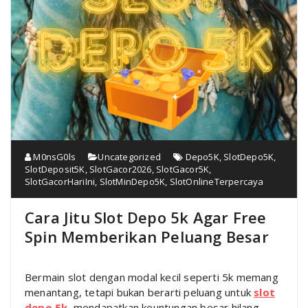
M0nsG0ls
Uncategorized
Depo5K
,
SlotDepo5K
,
SlotDeposit5K
,
SlotGacor2026
,
SlotGacor5K
,
SlotGacorHariIni
,
SlotMinDepo5K
,
SlotOnlineTerpercaya
Cara Jitu Slot Depo 5k Agar Free
Spin Memberikan Peluang Besar
Bermain slot dengan modal kecil seperti 5k memang
menantang, tetapi bukan berarti peluang untuk
slot
depo 5k
mendapatkan keuntungan besar hilang