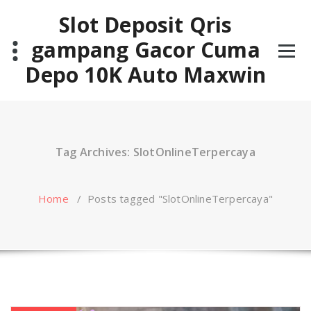
Skip
Slot Deposit Qris
to
content
gampang Gacor Cuma
Depo 10K Auto Maxwin
Tag Archives: SlotOnlineTerpercaya
Home
/
Posts tagged "SlotOnlineTerpercaya"