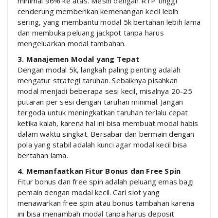
minimal 96% ke atas. Mesin dengan RTP tinggi
cenderung memberikan kemenangan kecil lebih
sering, yang membantu modal 5k bertahan lebih lama
dan membuka peluang jackpot tanpa harus
mengeluarkan modal tambahan.
3. Manajemen Modal yang Tepat
Dengan modal 5k, langkah paling penting adalah
mengatur strategi taruhan. Sebaiknya pisahkan
modal menjadi beberapa sesi kecil, misalnya 20-25
putaran per sesi dengan taruhan minimal. Jangan
tergoda untuk meningkatkan taruhan terlalu cepat
ketika kalah, karena hal ini bisa membuat modal habis
dalam waktu singkat. Bersabar dan bermain dengan
pola yang stabil adalah kunci agar modal kecil bisa
bertahan lama.
4. Memanfaatkan Fitur Bonus dan Free Spin
Fitur bonus dan free spin adalah peluang emas bagi
pemain dengan modal kecil. Cari slot yang
menawarkan free spin atau bonus tambahan karena
ini bisa menambah modal tanpa harus deposit