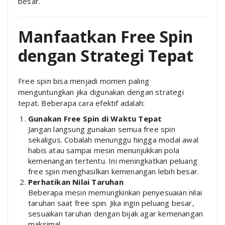
besar.
Manfaatkan Free Spin
dengan Strategi Tepat
Free spin bisa menjadi momen paling
menguntungkan jika digunakan dengan strategi
tepat. Beberapa cara efektif adalah:
Gunakan Free Spin di Waktu Tepat
Jangan langsung gunakan semua free spin
sekaligus. Cobalah menunggu hingga modal awal
habis atau sampai mesin menunjukkan pola
kemenangan tertentu. Ini meningkatkan peluang
free spin menghasilkan kemenangan lebih besar.
Perhatikan Nilai Taruhan
Beberapa mesin memungkinkan penyesuaian nilai
taruhan saat free spin. Jika ingin peluang besar,
sesuaikan taruhan dengan bijak agar kemenangan
maksimal.