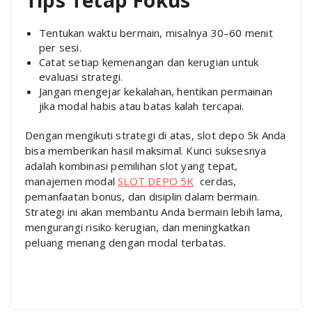
Tentukan waktu bermain, misalnya 30–60 menit
per sesi.
Catat setiap kemenangan dan kerugian untuk
evaluasi strategi.
Jangan mengejar kekalahan, hentikan permainan
jika modal habis atau batas kalah tercapai.
Dengan mengikuti strategi di atas, slot depo 5k Anda
bisa memberikan hasil maksimal. Kunci suksesnya
adalah kombinasi pemilihan slot yang tepat,
manajemen modal
SLOT DEPO 5K
cerdas,
pemanfaatan bonus, dan disiplin dalam bermain.
Strategi ini akan membantu Anda bermain lebih lama,
mengurangi risiko kerugian, dan meningkatkan
peluang menang dengan modal terbatas.