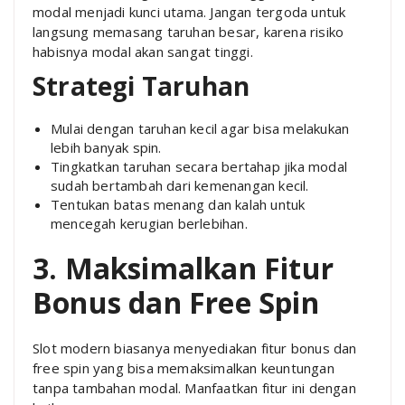
modal menjadi kunci utama. Jangan tergoda untuk
langsung memasang taruhan besar, karena risiko
habisnya modal akan sangat tinggi.
Strategi Taruhan
Mulai dengan taruhan kecil agar bisa melakukan
lebih banyak spin.
Tingkatkan taruhan secara bertahap jika modal
sudah bertambah dari kemenangan kecil.
Tentukan batas menang dan kalah untuk
mencegah kerugian berlebihan.
3. Maksimalkan Fitur
Bonus dan Free Spin
Slot modern biasanya menyediakan fitur bonus dan
free spin yang bisa memaksimalkan keuntungan
tanpa tambahan modal. Manfaatkan fitur ini dengan