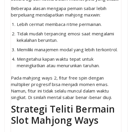
Beberapa alasan mengapa pemain sabar lebih
berpeluang mendapatkan mahjong maxwin:
Lebih cermat membaca ritme permainan.
Tidak mudah terpancing emosi saat mengalami
kekalahan beruntun.
Memiliki manajemen modal yang lebih terkontrol.
Mengetahui kapan waktu tepat untuk
meningkatkan atau menurunkan taruhan.
Pada mahjong ways 2, fitur free spin dengan
multiplier progresif bisa menjadi momen emas.
Namun, fitur ini tidak selalu muncul dalam waktu
singkat. Di sinilah mental sabar benar-benar diuji.
Strategi Teliti Bermain
Slot Mahjong Ways