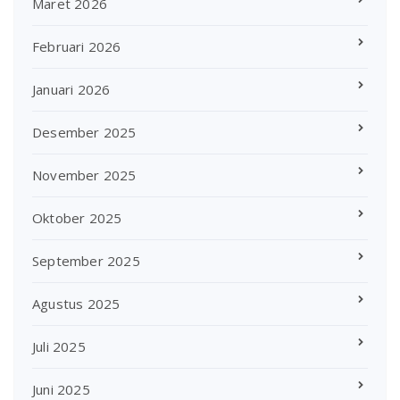
Maret 2026
Februari 2026
Januari 2026
Desember 2025
November 2025
Oktober 2025
September 2025
Agustus 2025
Juli 2025
Juni 2025