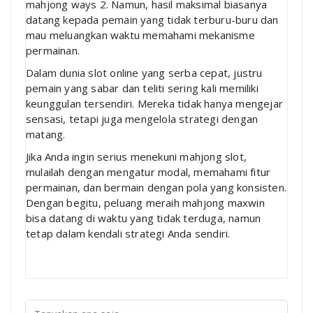
mahjong ways 2. Namun, hasil maksimal biasanya
datang kepada pemain yang tidak terburu-buru dan
mau meluangkan waktu memahami mekanisme
permainan.
Dalam dunia slot online yang serba cepat, justru
pemain yang sabar dan teliti sering kali memiliki
keunggulan tersendiri. Mereka tidak hanya mengejar
sensasi, tetapi juga mengelola strategi dengan
matang.
Jika Anda ingin serius menekuni mahjong slot,
mulailah dengan mengatur modal, memahami fitur
permainan, dan bermain dengan pola yang konsisten.
Dengan begitu, peluang meraih mahjong maxwin
bisa datang di waktu yang tidak terduga, namun
tetap dalam kendali strategi Anda sendiri.