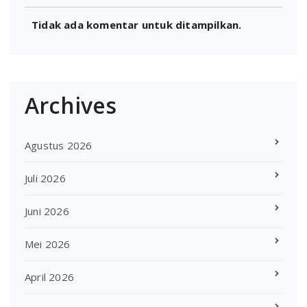
Tidak ada komentar untuk ditampilkan.
Archives
Agustus 2026
Juli 2026
Juni 2026
Mei 2026
April 2026