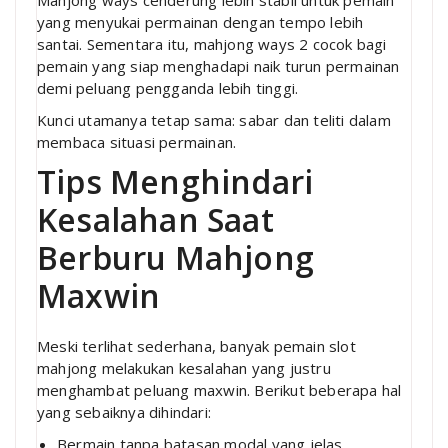
yang menyukai permainan dengan tempo lebih
santai. Sementara itu, mahjong ways 2 cocok bagi
pemain yang siap menghadapi naik turun permainan
demi peluang pengganda lebih tinggi.
Kunci utamanya tetap sama: sabar dan teliti dalam
membaca situasi permainan.
Tips Menghindari
Kesalahan Saat
Berburu Mahjong
Maxwin
Meski terlihat sederhana, banyak pemain slot
mahjong melakukan kesalahan yang justru
menghambat peluang maxwin. Berikut beberapa hal
yang sebaiknya dihindari:
Bermain tanpa batasan modal yang jelas.