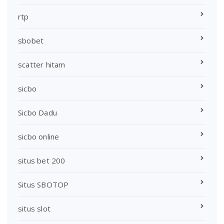
rtp
sbobet
scatter hitam
sicbo
Sicbo Dadu
sicbo online
situs bet 200
Situs SBOTOP
situs slot