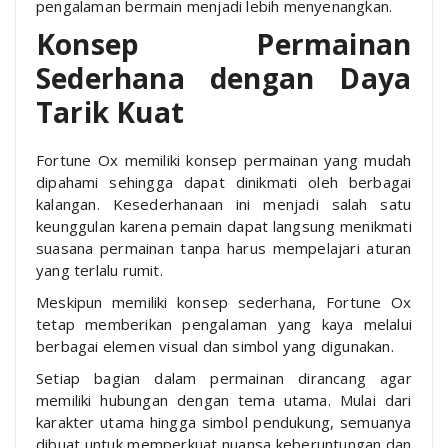
pengalaman bermain menjadi lebih menyenangkan.
Konsep Permainan
Sederhana dengan Daya
Tarik Kuat
Fortune Ox memiliki konsep permainan yang mudah
dipahami sehingga dapat dinikmati oleh berbagai
kalangan. Kesederhanaan ini menjadi salah satu
keunggulan karena pemain dapat langsung menikmati
suasana permainan tanpa harus mempelajari aturan
yang terlalu rumit.
Meskipun memiliki konsep sederhana, Fortune Ox
tetap memberikan pengalaman yang kaya melalui
berbagai elemen visual dan simbol yang digunakan.
Setiap bagian dalam permainan dirancang agar
memiliki hubungan dengan tema utama. Mulai dari
karakter utama hingga simbol pendukung, semuanya
dibuat untuk memperkuat nuansa keberuntungan dan