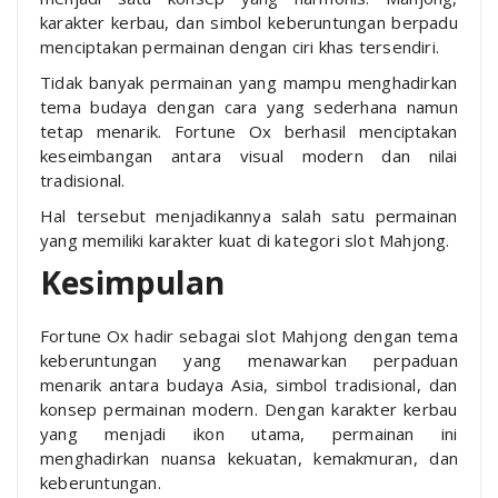
karakter kerbau, dan simbol keberuntungan berpadu
menciptakan permainan dengan ciri khas tersendiri.
Tidak banyak permainan yang mampu menghadirkan
tema budaya dengan cara yang sederhana namun
tetap menarik. Fortune Ox berhasil menciptakan
keseimbangan antara visual modern dan nilai
tradisional.
Hal tersebut menjadikannya salah satu permainan
yang memiliki karakter kuat di kategori slot Mahjong.
Kesimpulan
Fortune Ox hadir sebagai slot Mahjong dengan tema
keberuntungan yang menawarkan perpaduan
menarik antara budaya Asia, simbol tradisional, dan
konsep permainan modern. Dengan karakter kerbau
yang menjadi ikon utama, permainan ini
menghadirkan nuansa kekuatan, kemakmuran, dan
keberuntungan.