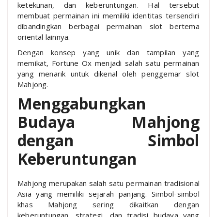
ketekunan, dan keberuntungan. Hal tersebut
membuat permainan ini memiliki identitas tersendiri
dibandingkan berbagai permainan slot bertema
oriental lainnya.
Dengan konsep yang unik dan tampilan yang
memikat, Fortune Ox menjadi salah satu permainan
yang menarik untuk dikenal oleh penggemar slot
Mahjong.
Menggabungkan
Budaya Mahjong
dengan Simbol
Keberuntungan
Mahjong merupakan salah satu permainan tradisional
Asia yang memiliki sejarah panjang. Simbol-simbol
khas Mahjong sering dikaitkan dengan
keberuntungan, strategi, dan tradisi budaya yang