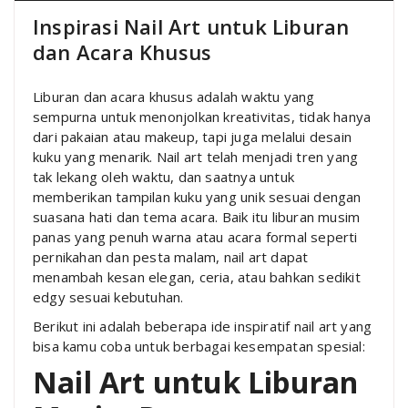
Inspirasi Nail Art untuk Liburan
dan Acara Khusus
Liburan dan acara khusus adalah waktu yang
sempurna untuk menonjolkan kreativitas, tidak hanya
dari pakaian atau makeup, tapi juga melalui desain
kuku yang menarik. Nail art telah menjadi tren yang
tak lekang oleh waktu, dan saatnya untuk
memberikan tampilan kuku yang unik sesuai dengan
suasana hati dan tema acara. Baik itu liburan musim
panas yang penuh warna atau acara formal seperti
pernikahan dan pesta malam, nail art dapat
menambah kesan elegan, ceria, atau bahkan sedikit
edgy sesuai kebutuhan.
Berikut ini adalah beberapa ide inspiratif nail art yang
bisa kamu coba untuk berbagai kesempatan spesial:
Nail Art untuk Liburan