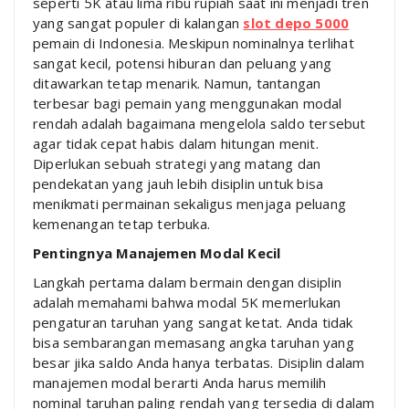
seperti 5K atau lima ribu rupiah saat ini menjadi tren
yang sangat populer di kalangan
slot depo 5000
pemain di Indonesia. Meskipun nominalnya terlihat
sangat kecil, potensi hiburan dan peluang yang
ditawarkan tetap menarik. Namun, tantangan
terbesar bagi pemain yang menggunakan modal
rendah adalah bagaimana mengelola saldo tersebut
agar tidak cepat habis dalam hitungan menit.
Diperlukan sebuah strategi yang matang dan
pendekatan yang jauh lebih disiplin untuk bisa
menikmati permainan sekaligus menjaga peluang
kemenangan tetap terbuka.
Pentingnya Manajemen Modal Kecil
Langkah pertama dalam bermain dengan disiplin
adalah memahami bahwa modal 5K memerlukan
pengaturan taruhan yang sangat ketat. Anda tidak
bisa sembarangan memasang angka taruhan yang
besar jika saldo Anda hanya terbatas. Disiplin dalam
manajemen modal berarti Anda harus memilih
nominal taruhan paling rendah yang tersedia di dalam