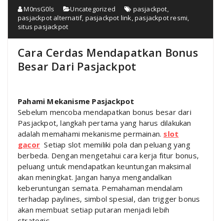
M0nsG0ls
Uncategorized
pasjackpot
,
pasjackpot alternatif
,
pasjackpot link
,
pasjackpot resmi
,
situs pasjackpot
Cara Cerdas Mendapatkan Bonus
Besar Dari Pasjackpot
Pahami Mekanisme Pasjackpot
Sebelum mencoba mendapatkan bonus besar dari
Pasjackpot, langkah pertama yang harus dilakukan
adalah memahami mekanisme permainan.
slot
gacor
Setiap slot memiliki pola dan peluang yang
berbeda. Dengan mengetahui cara kerja fitur bonus,
peluang untuk mendapatkan keuntungan maksimal
akan meningkat. Jangan hanya mengandalkan
keberuntungan semata. Pemahaman mendalam
terhadap paylines, simbol spesial, dan trigger bonus
akan membuat setiap putaran menjadi lebih
strategis.