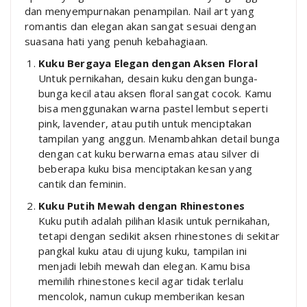
dan menyempurnakan penampilan. Nail art yang
romantis dan elegan akan sangat sesuai dengan
suasana hati yang penuh kebahagiaan.
Kuku Bergaya Elegan dengan Aksen Floral
Untuk pernikahan, desain kuku dengan bunga-
bunga kecil atau aksen floral sangat cocok. Kamu
bisa menggunakan warna pastel lembut seperti
pink, lavender, atau putih untuk menciptakan
tampilan yang anggun. Menambahkan detail bunga
dengan cat kuku berwarna emas atau silver di
beberapa kuku bisa menciptakan kesan yang
cantik dan feminin.
Kuku Putih Mewah dengan Rhinestones
Kuku putih adalah pilihan klasik untuk pernikahan,
tetapi dengan sedikit aksen rhinestones di sekitar
pangkal kuku atau di ujung kuku, tampilan ini
menjadi lebih mewah dan elegan. Kamu bisa
memilih rhinestones kecil agar tidak terlalu
mencolok, namun cukup memberikan kesan