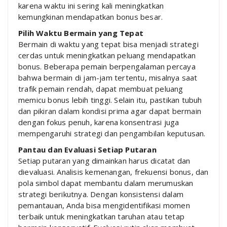
karena waktu ini sering kali meningkatkan
kemungkinan mendapatkan bonus besar.
Pilih Waktu Bermain yang Tepat
Bermain di waktu yang tepat bisa menjadi strategi
cerdas untuk meningkatkan peluang mendapatkan
bonus. Beberapa pemain berpengalaman percaya
bahwa bermain di jam-jam tertentu, misalnya saat
trafik pemain rendah, dapat membuat peluang
memicu bonus lebih tinggi. Selain itu, pastikan tubuh
dan pikiran dalam kondisi prima agar dapat bermain
dengan fokus penuh, karena konsentrasi juga
mempengaruhi strategi dan pengambilan keputusan.
Pantau dan Evaluasi Setiap Putaran
Setiap putaran yang dimainkan harus dicatat dan
dievaluasi. Analisis kemenangan, frekuensi bonus, dan
pola simbol dapat membantu dalam merumuskan
strategi berikutnya. Dengan konsistensi dalam
pemantauan, Anda bisa mengidentifikasi momen
terbaik untuk meningkatkan taruhan atau tetap