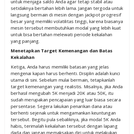
untuk menjaga saldo Anda agar tetap stabil atau
setidaknya bertahan lebih lama. Jangan tergoda untuk
langsung bermain di mesin dengan jackpot progresif
besar yang memiliki volatilitas tinggi, karena biasanya
mesin tersebut membutuhkan modal yang lebih kuat
untuk bisa bertahan melewati periode kekalahan
yang panjang.
Menetapkan Target Kemenangan dan Batas
Kekalahan
Ketiga, Anda harus memiliki batasan yang jelas
mengenai kapan harus berhenti. Disiplin adalah kunci
utama di sini. Sebelum mulai bermain, tetapkanlah
target kemenangan yang realistis. Misalnya, jika Anda
berhasil mengubah 5K menjadi 20K atau 50K, itu
sudah merupakan pencapaian yang luar biasa secara
persentase. Segera lakukan penarikan dana atau
berhenti sejenak untuk mengamankan keuntungan
tersebut. Begitu pula sebaliknya, jika modal 5K Anda
habis, terimalah kekalahan tersebut dengan lapang
dada dan jangan memaksakan diri untuk melakukan