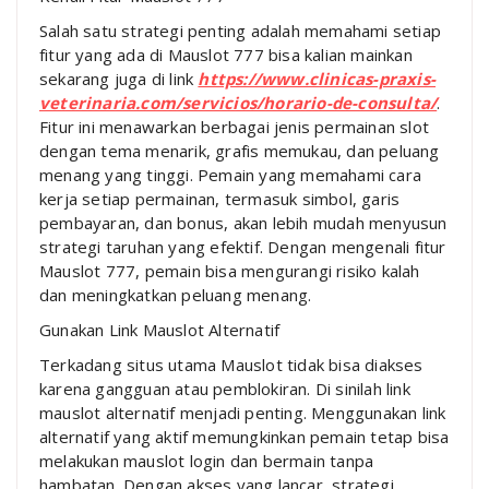
Salah satu strategi penting adalah memahami setiap
fitur yang ada di Mauslot 777 bisa kalian mainkan
sekarang juga di link
https://www.clinicas-praxis-
veterinaria.com/servicios/horario-de-consulta/
.
Fitur ini menawarkan berbagai jenis permainan slot
dengan tema menarik, grafis memukau, dan peluang
menang yang tinggi. Pemain yang memahami cara
kerja setiap permainan, termasuk simbol, garis
pembayaran, dan bonus, akan lebih mudah menyusun
strategi taruhan yang efektif. Dengan mengenali fitur
Mauslot 777, pemain bisa mengurangi risiko kalah
dan meningkatkan peluang menang.
Gunakan Link Mauslot Alternatif
Terkadang situs utama Mauslot tidak bisa diakses
karena gangguan atau pemblokiran. Di sinilah link
mauslot alternatif menjadi penting. Menggunakan link
alternatif yang aktif memungkinkan pemain tetap bisa
melakukan mauslot login dan bermain tanpa
hambatan. Dengan akses yang lancar, strategi