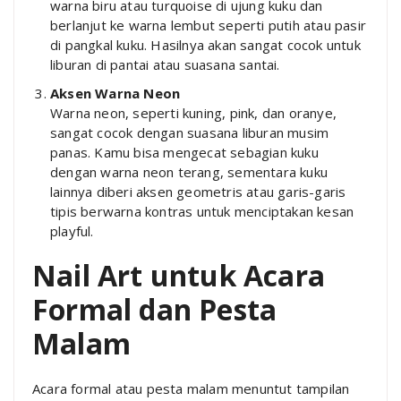
warna biru atau turquoise di ujung kuku dan
berlanjut ke warna lembut seperti putih atau pasir
di pangkal kuku. Hasilnya akan sangat cocok untuk
liburan di pantai atau suasana santai.
Aksen Warna Neon
Warna neon, seperti kuning, pink, dan oranye,
sangat cocok dengan suasana liburan musim
panas. Kamu bisa mengecat sebagian kuku
dengan warna neon terang, sementara kuku
lainnya diberi aksen geometris atau garis-garis
tipis berwarna kontras untuk menciptakan kesan
playful.
Nail Art untuk Acara
Formal dan Pesta
Malam
Acara formal atau pesta malam menuntut tampilan