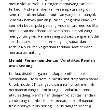
mesin slot tersebut. Dengan memasang taruhan
terkecil, Anda memberikan kesempatan bagi diri
sendiri untuk melakukan putaran yang lebih banyak.
Semakin banyak jumlah putaran yang bisa dilakukan,
semakin besar pula peluang Anda untuk memicu fitur
bonus atau mendapatkan kombinasi simbol yang
menguntungkan. Pemain yang sukses dengan modal
kecil biasanya adalah mereka yang sabar dan tidak
terburu-buru meningkatkan taruhan saat sedang
merasa beruntung.
Memilih Permainan dengan Volatilitas Rendah
atau Sedang
Kedua, disiplin juga mencakup pemilihan jenis
permainan. Tidak semua mesin slot diciptakan sama.
Untuk modal 5K, sangat disarankan untuk memilih
permainan yang memiliki tingkat volatilitas rendah
atau sedang. Permainan dengan volatilitas rendah
cenderung memberikan kemenangan kecil namun
frekuensinya lebih sering. Hal ini sangat penting