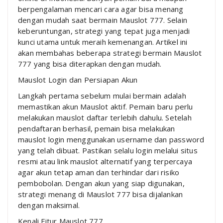
berpengalaman mencari cara agar bisa menang
dengan mudah saat bermain Mauslot 777. Selain
keberuntungan, strategi yang tepat juga menjadi
kunci utama untuk meraih kemenangan. Artikel ini
akan membahas beberapa strategi bermain Mauslot
777 yang bisa diterapkan dengan mudah.
Mauslot Login dan Persiapan Akun
Langkah pertama sebelum mulai bermain adalah
memastikan akun Mauslot aktif. Pemain baru perlu
melakukan mauslot daftar terlebih dahulu. Setelah
pendaftaran berhasil, pemain bisa melakukan
mauslot login menggunakan username dan password
yang telah dibuat. Pastikan selalu login melalui situs
resmi atau link mauslot alternatif yang terpercaya
agar akun tetap aman dan terhindar dari risiko
pembobolan. Dengan akun yang siap digunakan,
strategi menang di Mauslot 777 bisa dijalankan
dengan maksimal.
Kenali Fitur Mauslot 777