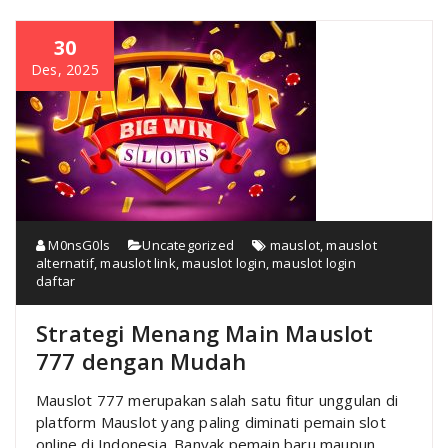
30
Des, 2025
M0nsG0ls
Uncategorized
mauslot
,
mauslot
alternatif
,
mauslot link
,
mauslot login
,
mauslot login
daftar
Strategi Menang Main Mauslot
777 dengan Mudah
Mauslot 777 merupakan salah satu fitur unggulan di
platform Mauslot yang paling diminati pemain slot
online di Indonesia. Banyak pemain baru maupun