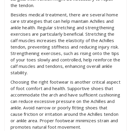
the tendon.
Besides medical treatment, there are several home
care strategies that can help maintain Achilles and
ankle health. Regular stretching and strengthening
exercises are particularly beneficial. Stretching the
calf muscles increases the elasticity of the Achilles
tendon, preventing stiffness and reducing injury risk.
Strengthening exercises, such as rising onto the tips
of your toes slowly and controlled, help reinforce the
calf muscles and tendons, enhancing overall ankle
stability.
Choosing the right footwear is another critical aspect
of foot comfort and health. Supportive shoes that
accommodate the arch and have sufficient cushioning
can reduce excessive pressure on the Achilles and
ankle. Avoid narrow or poorly fitting shoes that
cause friction or irritation around the Achilles tendon
or ankle area. Proper footwear minimizes strain and
promotes natural foot movement.