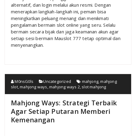
alternatif, dan login melalui akun resmi. Dengan
menerapkan langkah-langkah ini, pemain bisa
meningkatkan peluang menang dan menikmati
pengalaman bermain slot online yang seru. Selalu
bermain secara bijak dan jaga keamanan akun agar
setiap sesi bermain Mauslot 777 tetap optimal dan
menyenangkan.
M0nsG0ls
Uncategorized
mahjong
,
mahjong
slot
,
mahjong ways
,
mahjong ways 2
,
slot mahjong
Mahjong Ways: Strategi Terbaik
Agar Setiap Putaran Memberi
Kemenangan