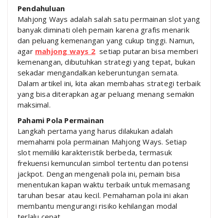
Pendahuluan
Mahjong Ways adalah salah satu permainan slot yang
banyak diminati oleh pemain karena grafis menarik
dan peluang kemenangan yang cukup tinggi. Namun,
agar
mahjong ways 2
setiap putaran bisa memberi
kemenangan, dibutuhkan strategi yang tepat, bukan
sekadar mengandalkan keberuntungan semata.
Dalam artikel ini, kita akan membahas strategi terbaik
yang bisa diterapkan agar peluang menang semakin
maksimal.
Pahami Pola Permainan
Langkah pertama yang harus dilakukan adalah
memahami pola permainan Mahjong Ways. Setiap
slot memiliki karakteristik berbeda, termasuk
frekuensi kemunculan simbol tertentu dan potensi
jackpot. Dengan mengenali pola ini, pemain bisa
menentukan kapan waktu terbaik untuk memasang
taruhan besar atau kecil. Pemahaman pola ini akan
membantu mengurangi risiko kehilangan modal
terlalu cepat.