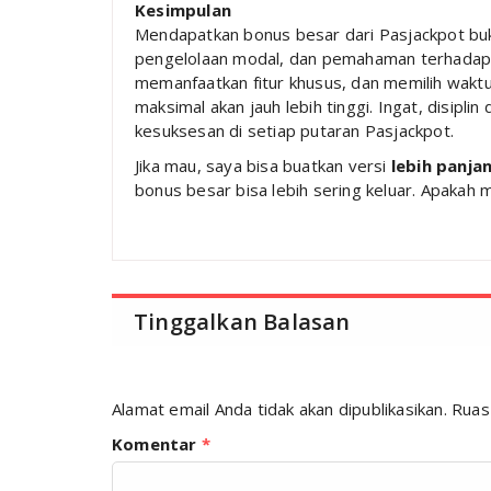
Kesimpulan
Mendapatkan bonus besar dari Pasjackpot buka
pengelolaan modal, dan pemahaman terhadap
memanfaatkan fitur khusus, dan memilih wakt
maksimal akan jauh lebih tinggi. Ingat, disipli
kesuksesan di setiap putaran Pasjackpot.
Jika mau, saya bisa buatkan versi
lebih panja
bonus besar bisa lebih sering keluar. Apakah m
Tinggalkan Balasan
Alamat email Anda tidak akan dipublikasikan.
Ruas
Komentar
*