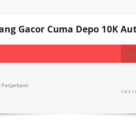
mpang Gacor Cuma Depo 10K Au
Search
for:
 Pasjackpot
Cara C