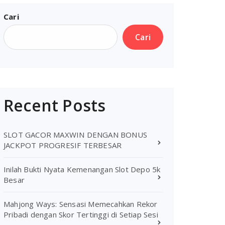
Cari
Cari
Recent Posts
SLOT GACOR MAXWIN DENGAN BONUS
JACKPOT PROGRESIF TERBESAR
Inilah Bukti Nyata Kemenangan Slot Depo 5k
Besar
Mahjong Ways: Sensasi Memecahkan Rekor
Pribadi dengan Skor Tertinggi di Setiap Sesi