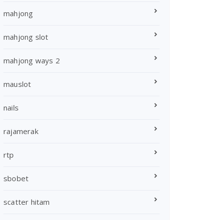
mahjong
mahjong slot
mahjong ways 2
mauslot
nails
rajamerak
rtp
sbobet
scatter hitam