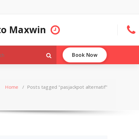
to Maxwin
Book Now
Home
/
Posts tagged "pasjackpot alternatif"