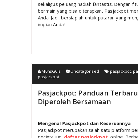
sekaligus peluang hadiah fantastis. Dengan fit
bermain yang bisa diterapkan, Pasjackpot me
Anda. Jadi, bersiaplah untuk putaran yang me
impian Anda!
M0nsG0ls
Uncategorized
pasjackpot
,
pa
pasjackpot
Pasjackpot: Panduan Terbaru
Diperoleh Bersamaan
Mengenal Pasjackpot dan Keseruannya
Pasjackpot merupakan salah satu platform pe
pecinta judi
daftar pasjackpot
online. Berb