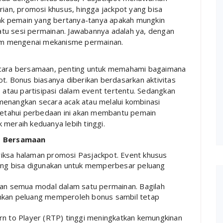
rian, promosi khusus, hingga jackpot yang bisa
k pemain yang bertanya-tanya apakah mungkin
tu sesi permainan. Jawabannya adalah ya, dengan
am mengenai mekanisme permainan.
ara bersamaan, penting untuk memahami bagaimana
t. Bonus biasanya diberikan berdasarkan aktivitas
, atau partisipasi dalam event tertentu. Sedangkan
menangkan secara acak atau melalui kombinasi
etahui perbedaan ini akan membantu pemain
 meraih keduanya lebih tinggi.
t Bersamaan
eriksa halaman promosi Pasjackpot. Event khusus
ang bisa digunakan untuk memperbesar peluang
kan semua modal dalam satu permainan. Bagilah
kan peluang memperoleh bonus sambil tetap
urn to Player (RTP) tinggi meningkatkan kemungkinan