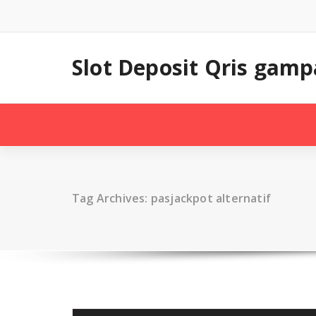
Skip
to
content
Slot Deposit Qris ga
Tag Archives: pasjackpot alternatif