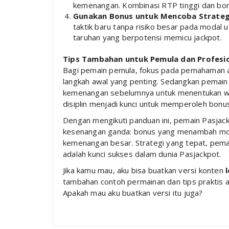
kemenangan. Kombinasi RTP tinggi dan bon
Gunakan Bonus untuk Mencoba Strateg
taktik baru tanpa risiko besar pada modal
taruhan yang berpotensi memicu jackpot.
Tips Tambahan untuk Pemula dan Profesi
Bagi pemain pemula, fokus pada pemahaman 
langkah awal yang penting. Sedangkan pemain 
kemenangan sebelumnya untuk menentukan wak
disiplin menjadi kunci untuk memperoleh bonu
Dengan mengikuti panduan ini, pemain Pasjack
kesenangan ganda: bonus yang menambah mod
kemenangan besar. Strategi yang tepat, pem
adalah kunci sukses dalam dunia Pasjackpot.
Jika kamu mau, aku bisa buatkan versi konten
tambahan contoh permainan dan tips praktis a
Apakah mau aku buatkan versi itu juga?