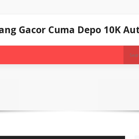
mpang Gacor Cuma Depo 10K Au
Search
for: