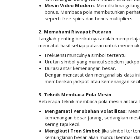
Mesin Video Modern:
Memiliki lima gulun
bonus. Membaca pola membutuhkan perhatia
seperti free spins dan bonus multipliers.
2. Memahami Riwayat Putaran
Langkah penting berikutnya adalah mempelaja
mencatat hasil setiap putaran untuk menemukan
Frekuensi munculnya simbol tertentu.
Urutan simbol yang muncul sebelum jackpot
Durasi antar kemenangan besar.
Dengan mencatat dan menganalisis data in
memberikan jackpot atau kemenangan kecil
3. Teknik Membaca Pola Mesin
Beberapa teknik membaca pola mesin antara l
Mengamati Perubahan Volatilitas:
Mesin
kemenangan besar jarang, sedangkan mesin
sering tapi kecil.
Mengikuti Tren Simbol:
Jika simbol terte
kemungkinan besar akan muncul kembali da