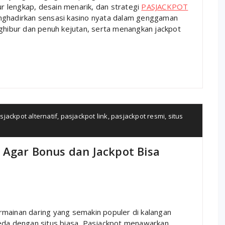
ur lengkap, desain menarik, dan strategi
PASJACKPOT
nghadirkan sensasi kasino nyata dalam genggaman
nghibur dan penuh kejutan, serta menangkan jackpot
sjackpot alternatif
,
pasjackpot link
,
pasjackpot resmi
,
situs
 Agar Bonus dan Jackpot Bisa
rmainan daring yang semakin populer di kalangan
eda dengan situs biasa, Pasjackpot menawarkan