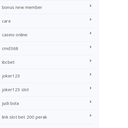
bonus new member
care
casino online
cmd368
ibcbet
joker123
joker123 slot
judi bola
link slot bet 200 perak