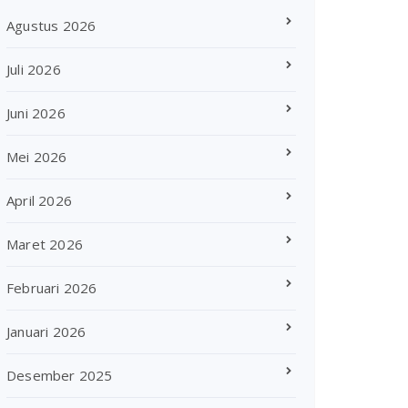
Agustus 2026
Juli 2026
Juni 2026
Mei 2026
April 2026
Maret 2026
Februari 2026
Januari 2026
Desember 2025