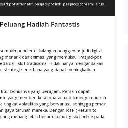
sjackpot alternatif
,
pasjackpot link
,
pasjackpot resmi
,
situs
 Peluang Hadiah Fantastis
semakin populer di kalangan penggemar judi digital.
ng menarik dan animasi yang memukau, Pasjackpot
a dari slot tradisional. Tidak hanya mengandalkan
n strategi sederhana yang dapat meningkatkan
h fitur bonusnya yang beragam. Pemain dapat
ni game yang memberi kesempatan untuk mengumpulkan
i tingkat volatilitas yang bervariasi, sehingga pemain
an gaya taruhan mereka. Dengan RTP (Return to
luang menang lebih besar dibanding slot online pada