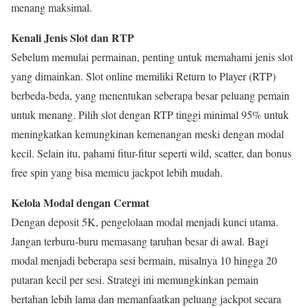
menang maksimal.
Kenali Jenis Slot dan RTP
Sebelum memulai permainan, penting untuk memahami jenis slot
yang dimainkan. Slot online memiliki Return to Player (RTP)
berbeda-beda, yang menentukan seberapa besar peluang pemain
untuk menang. Pilih slot dengan RTP tinggi minimal 95% untuk
meningkatkan kemungkinan kemenangan meski dengan modal
kecil. Selain itu, pahami fitur-fitur seperti wild, scatter, dan bonus
free spin yang bisa memicu jackpot lebih mudah.
Kelola Modal dengan Cermat
Dengan deposit 5K, pengelolaan modal menjadi kunci utama.
Jangan terburu-buru memasang taruhan besar di awal. Bagi
modal menjadi beberapa sesi bermain, misalnya 10 hingga 20
putaran kecil per sesi. Strategi ini memungkinkan pemain
bertahan lebih lama dan memanfaatkan peluang jackpot secara