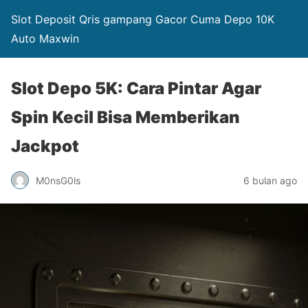
Slot Deposit Qris gampang Gacor Cuma Depo 10K
Auto Maxwin
Slot Depo 5K: Cara Pintar Agar
Spin Kecil Bisa Memberikan
Jackpot
M0nsG0ls
6 bulan ago