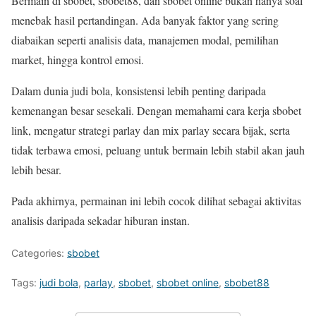
Bermain di sbobet, sbobet88, dan sbobet online bukan hanya soal
menebak hasil pertandingan. Ada banyak faktor yang sering
diabaikan seperti analisis data, manajemen modal, pemilihan
market, hingga kontrol emosi.
Dalam dunia judi bola, konsistensi lebih penting daripada
kemenangan besar sesekali. Dengan memahami cara kerja sbobet
link, mengatur strategi parlay dan mix parlay secara bijak, serta
tidak terbawa emosi, peluang untuk bermain lebih stabil akan jauh
lebih besar.
Pada akhirnya, permainan ini lebih cocok dilihat sebagai aktivitas
analisis daripada sekadar hiburan instan.
Categories:
sbobet
Tags:
judi bola
,
parlay
,
sbobet
,
sbobet online
,
sbobet88