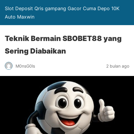
Slot Deposit Qris gampang Gacor Cuma Depo 10K
Auto Maxwin
Teknik Bermain SBOBET88 yang
Sering Diabaikan
M0nsG0ls
2 bulan ago