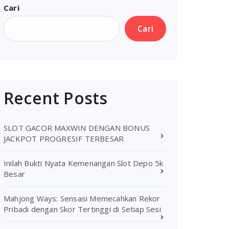
Cari
Cari
Recent Posts
SLOT GACOR MAXWIN DENGAN BONUS
JACKPOT PROGRESIF TERBESAR
Inilah Bukti Nyata Kemenangan Slot Depo 5k
Besar
Mahjong Ways: Sensasi Memecahkan Rekor
Pribadi dengan Skor Tertinggi di Setiap Sesi