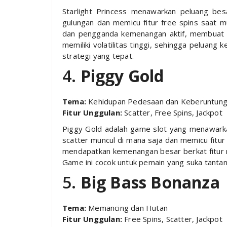
Starlight Princess menawarkan peluang bes
gulungan dan memicu fitur free spins saat mun
dan pengganda kemenangan aktif, membuat 
memiliki volatilitas tinggi, sehingga peluan
strategi yang tepat.
4.
Piggy Gold
Tema:
Kehidupan Pedesaan dan Keberuntun
Fitur Unggulan:
Scatter, Free Spins, Jackpot
Piggy Gold adalah game slot yang menawarka
scatter muncul di mana saja dan memicu fitur
mendapatkan kemenangan besar berkat fitur m
Game ini cocok untuk pemain yang suka tanta
5.
Big Bass Bonanza
Tema:
Memancing dan Hutan
Fitur Unggulan:
Free Spins, Scatter, Jackpot