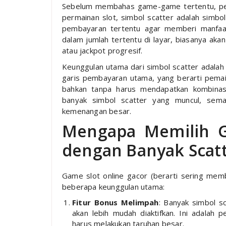
Sebelum membahas game-game tertentu, pen
permainan slot, simbol scatter adalah simbo
pembayaran tertentu agar memberi manfaa
dalam jumlah tertentu di layar, biasanya akan
atau jackpot progresif.
Keunggulan utama dari simbol scatter adalah
garis pembayaran utama, yang berarti pema
bahkan tanpa harus mendapatkan kombinas
banyak simbol scatter yang muncul, sem
kemenangan besar.
Mengapa Memilih G
dengan Banyak Scat
Game slot online gacor (berarti sering mem
beberapa keunggulan utama:
Fitur Bonus Melimpah
: Banyak simbol sc
akan lebih mudah diaktifkan. Ini adalah
harus melakukan taruhan besar.