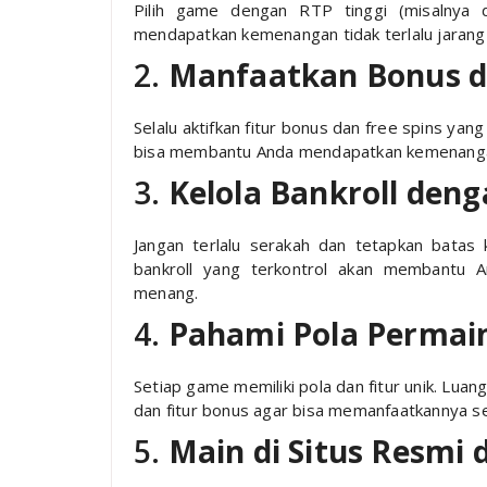
Pilih game dengan RTP tinggi (misalnya 
mendapatkan kemenangan tidak terlalu jarang
2.
Manfaatkan Bonus da
Selalu aktifkan fitur bonus dan free spins y
bisa membantu Anda mendapatkan kemenangan 
3.
Kelola Bankroll deng
Jangan terlalu serakah dan tetapkan batas
bankroll yang terkontrol akan membantu 
menang.
4.
Pahami Pola Permain
Setiap game memiliki pola dan fitur unik. Lua
dan fitur bonus agar bisa memanfaatkannya s
5.
Main di Situs Resmi