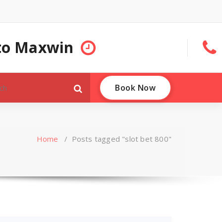
to Maxwin
Book Now
Home
/
Posts tagged "slot bet 800"