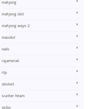
mahjong
mahjong slot
mahjong ways 2
mauslot
nails
rajamerak
rtp
sbobet
scatter hitam
sicbo