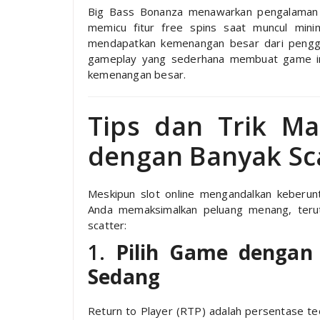
Big Bass Bonanza menawarkan pengalaman 
memicu fitur free spins saat muncul minim
mendapatkan kemenangan besar dari pengg
gameplay yang sederhana membuat game ini
kemenangan besar.
Tips dan Trik Ma
dengan Banyak Sc
Meskipun slot online mengandalkan keberu
Anda memaksimalkan peluang menang, ter
scatter:
1.
Pilih Game dengan 
Sedang
Return to Player (RTP) adalah persentase teo