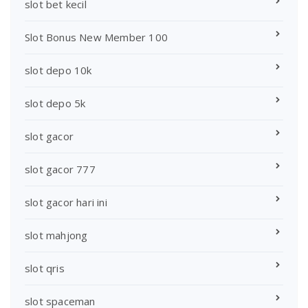
slot bet kecil
Slot Bonus New Member 100
slot depo 10k
slot depo 5k
slot gacor
slot gacor 777
slot gacor hari ini
slot mahjong
slot qris
slot spaceman