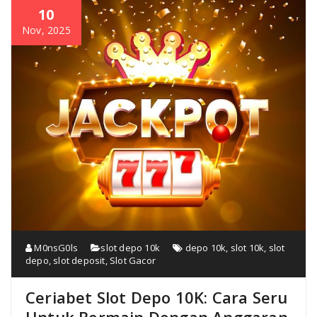
10
Nov, 2025
M0nsG0ls
slot depo 10k
depo 10k
,
slot 10k
,
slot
depo
,
slot deposit
,
Slot Gacor
Ceriabet Slot Depo 10K: Cara Seru