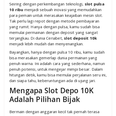
Seiring dengan perkembangan teknologi,
slot pulsa
10 ribu
menjadi sebuah inovasi yang memudahkan
para pemain untuk merasakan keajaiban mesin slot.
Tak perlu lagi repot dengan metode pembayaran
yang rumit. Hanya dengan pulsa, kamu sudah bisa
memulai permainan dengan deposit yang sangat
terjangkau. Di dunia Ceriabet,
slot deposit 10k
menjadi lebih mudah dan menyenangkan.
Bayangkan, hanya dengan pulsa 10 ribu, kamu sudah
bisa merasakan gemerlap dunia permainan yang
penuh warna. Ini adalah cara yang sederhana, namun
penuh potensi, untuk mengejar mimpi besar. Dalam
hitungan detik, kamu bisa memulai perjalanan seru ini,
dan siapa tahu, keberuntungan ada di ujung jari.
Mengapa Slot Depo 10K
Adalah Pilihan Bijak
Bermain dengan anggaran kecil tak pernah terasa