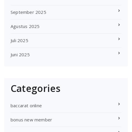
September 2025
Agustus 2025
Juli 2025
Juni 2025
Categories
baccarat online
bonus new member