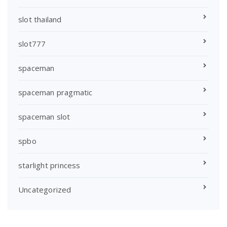
slot thailand
slot777
spaceman
spaceman pragmatic
spaceman slot
spbo
starlight princess
Uncategorized