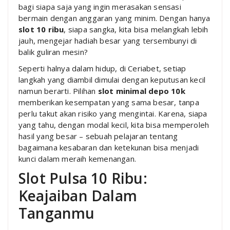
bagi siapa saja yang ingin merasakan sensasi
bermain dengan anggaran yang minim. Dengan hanya
slot 10 ribu
, siapa sangka, kita bisa melangkah lebih
jauh, mengejar hadiah besar yang tersembunyi di
balik guliran mesin?
Seperti halnya dalam hidup, di Ceriabet, setiap
langkah yang diambil dimulai dengan keputusan kecil
namun berarti. Pilihan
slot minimal depo 10k
memberikan kesempatan yang sama besar, tanpa
perlu takut akan risiko yang mengintai. Karena, siapa
yang tahu, dengan modal kecil, kita bisa memperoleh
hasil yang besar – sebuah pelajaran tentang
bagaimana kesabaran dan ketekunan bisa menjadi
kunci dalam meraih kemenangan.
Slot Pulsa 10 Ribu:
Keajaiban Dalam
Tanganmu