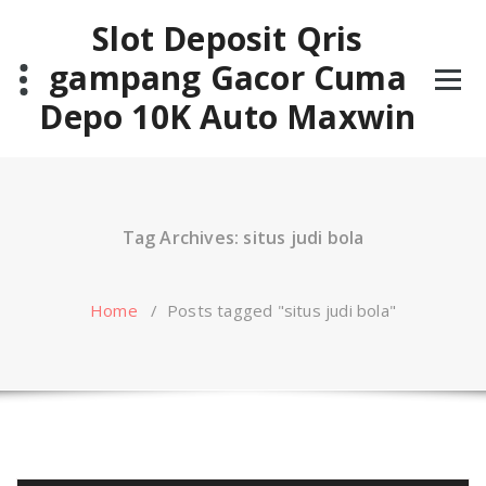
Skip
Slot Deposit Qris
to
content
gampang Gacor Cuma
Depo 10K Auto Maxwin
Tag Archives: situs judi bola
Home
/
Posts tagged "situs judi bola"