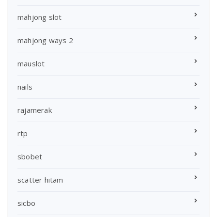
mahjong slot
mahjong ways 2
mauslot
nails
rajamerak
rtp
sbobet
scatter hitam
sicbo