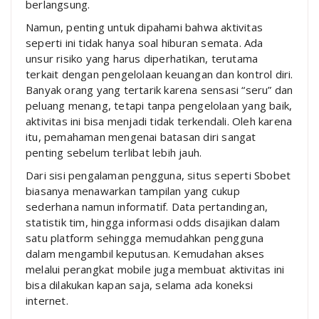
berlangsung.
Namun, penting untuk dipahami bahwa aktivitas
seperti ini tidak hanya soal hiburan semata. Ada
unsur risiko yang harus diperhatikan, terutama
terkait dengan pengelolaan keuangan dan kontrol diri.
Banyak orang yang tertarik karena sensasi “seru” dan
peluang menang, tetapi tanpa pengelolaan yang baik,
aktivitas ini bisa menjadi tidak terkendali. Oleh karena
itu, pemahaman mengenai batasan diri sangat
penting sebelum terlibat lebih jauh.
Dari sisi pengalaman pengguna, situs seperti Sbobet
biasanya menawarkan tampilan yang cukup
sederhana namun informatif. Data pertandingan,
statistik tim, hingga informasi odds disajikan dalam
satu platform sehingga memudahkan pengguna
dalam mengambil keputusan. Kemudahan akses
melalui perangkat mobile juga membuat aktivitas ini
bisa dilakukan kapan saja, selama ada koneksi
internet.