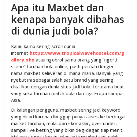
Apa itu Maxbet dan
kenapa banyak dibahas
di dunia judi bola?
Kalau kamu sering scroll dunia
internet
https://www.tropicalwavehostel.com/g
allery.php
atau ngobrol sama orang yang “ngerti
scene” taruhan bola online, pasti pernah denger
nama maxbet seliweran di mana-mana. Banyak yang
nyebut ini sebagai salah satu brand yang sering
dikaitkan dengan dunia situs judi bola, terutama buat
yang suka taruhan match bola dari liga Eropa sampai
Asia.
Di kalangan pengguna, maxbet sering jadi keyword
yang dicari karena dianggap punya akses ke berbagai
market taruhan, mulai dari skor akhir, over under,
sampai live betting yang bikin deg-degan tiap menit.
Makanya nggak heran kalau kata maxbet jadi salah