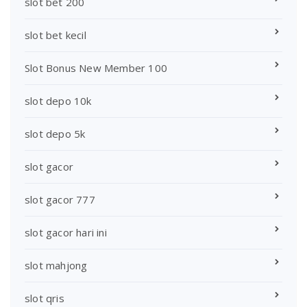
slot bet 200
slot bet kecil
Slot Bonus New Member 100
slot depo 10k
slot depo 5k
slot gacor
slot gacor 777
slot gacor hari ini
slot mahjong
slot qris