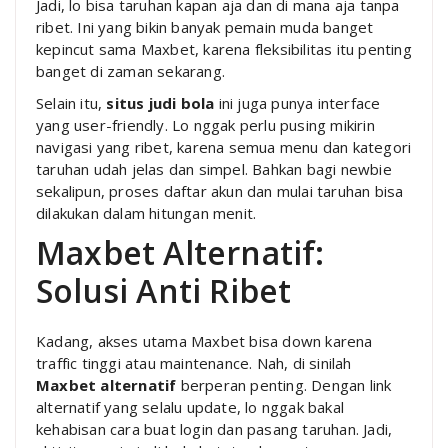
Jadi, lo bisa taruhan kapan aja dan di mana aja tanpa
ribet. Ini yang bikin banyak pemain muda banget
kepincut sama Maxbet, karena fleksibilitas itu penting
banget di zaman sekarang.
Selain itu,
situs judi bola
ini juga punya interface
yang user-friendly. Lo nggak perlu pusing mikirin
navigasi yang ribet, karena semua menu dan kategori
taruhan udah jelas dan simpel. Bahkan bagi newbie
sekalipun, proses daftar akun dan mulai taruhan bisa
dilakukan dalam hitungan menit.
Maxbet Alternatif:
Solusi Anti Ribet
Kadang, akses utama Maxbet bisa down karena
traffic tinggi atau maintenance. Nah, di sinilah
Maxbet alternatif
berperan penting. Dengan link
alternatif yang selalu update, lo nggak bakal
kehabisan cara buat login dan pasang taruhan. Jadi,