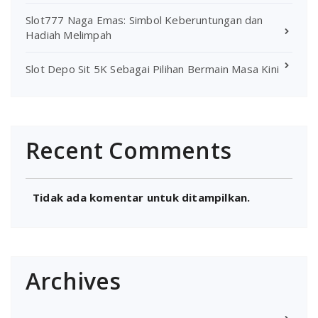
Slot777 Naga Emas: Simbol Keberuntungan dan
Hadiah Melimpah
Slot Depo Sit 5K Sebagai Pilihan Bermain Masa Kini
Recent Comments
Tidak ada komentar untuk ditampilkan.
Archives