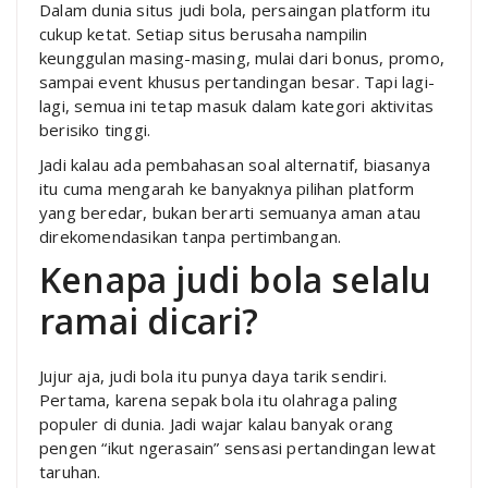
Dalam dunia situs judi bola, persaingan platform itu
cukup ketat. Setiap situs berusaha nampilin
keunggulan masing-masing, mulai dari bonus, promo,
sampai event khusus pertandingan besar. Tapi lagi-
lagi, semua ini tetap masuk dalam kategori aktivitas
berisiko tinggi.
Jadi kalau ada pembahasan soal alternatif, biasanya
itu cuma mengarah ke banyaknya pilihan platform
yang beredar, bukan berarti semuanya aman atau
direkomendasikan tanpa pertimbangan.
Kenapa judi bola selalu
ramai dicari?
Jujur aja, judi bola itu punya daya tarik sendiri.
Pertama, karena sepak bola itu olahraga paling
populer di dunia. Jadi wajar kalau banyak orang
pengen “ikut ngerasain” sensasi pertandingan lewat
taruhan.