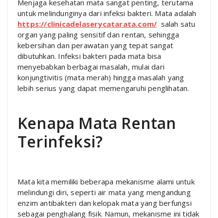
Menjaga kesehatan mata sangat penting, terutama
untuk melindunginya dari infeksi bakteri. Mata adalah
https://clinicadelaserycatarata.com/
salah satu
organ yang paling sensitif dan rentan, sehingga
kebersihan dan perawatan yang tepat sangat
dibutuhkan. Infeksi bakteri pada mata bisa
menyebabkan berbagai masalah, mulai dari
konjungtivitis (mata merah) hingga masalah yang
lebih serius yang dapat memengaruhi penglihatan.
Kenapa Mata Rentan
Terinfeksi?
Mata kita memiliki beberapa mekanisme alami untuk
melindungi diri, seperti air mata yang mengandung
enzim antibakteri dan kelopak mata yang berfungsi
sebagai penghalang fisik. Namun, mekanisme ini tidak