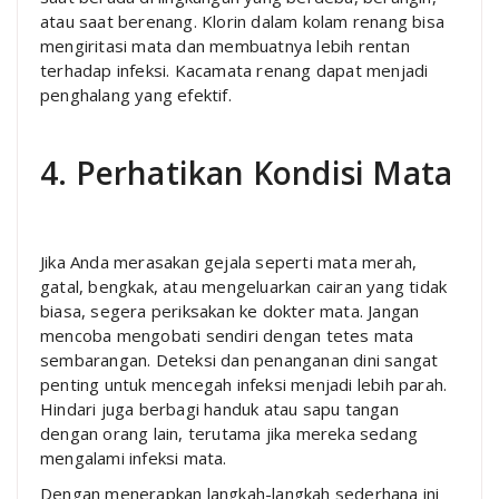
atau saat berenang. Klorin dalam kolam renang bisa
mengiritasi mata dan membuatnya lebih rentan
terhadap infeksi. Kacamata renang dapat menjadi
penghalang yang efektif.
4. Perhatikan Kondisi Mata
Jika Anda merasakan gejala seperti mata merah,
gatal, bengkak, atau mengeluarkan cairan yang tidak
biasa, segera periksakan ke dokter mata. Jangan
mencoba mengobati sendiri dengan tetes mata
sembarangan. Deteksi dan penanganan dini sangat
penting untuk mencegah infeksi menjadi lebih parah.
Hindari juga berbagi handuk atau sapu tangan
dengan orang lain, terutama jika mereka sedang
mengalami infeksi mata.
Dengan menerapkan langkah-langkah sederhana ini