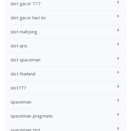
slot gacor 777
slot gacor hari ini
slot mahjong
slot qris
slot spaceman
slot thailand
slot777
spaceman
spaceman pragmatic
spaceman slot