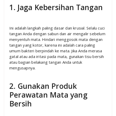
1. Jaga Kebersihan Tangan
Ini adalah langkah paling dasar dan krusial. Selalu cuci
tangan Anda dengan sabun dan air mengalir sebelum
menyentuh mata. Hindari menggosok mata dengan
tangan yang kotor, karena ini adalah cara paling
umum bakteri berpindah ke mata. Jika Anda merasa
gatal atau ada iritasi pada mata, gunakan tisu bersih
atau bagian belakang tangan Anda untuk
mengusapnya.
2. Gunakan Produk
Perawatan Mata yang
Bersih