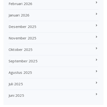
Februari 2026
Januari 2026
Desember 2025
November 2025
Oktober 2025
September 2025
Agustus 2025
Juli 2025
Juni 2025