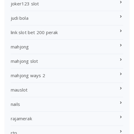
joker123 slot
judi bola
link slot bet 200 perak
mahjong
mahjong slot
mahjong ways 2
mauslot
nails
rajamerak
rtp