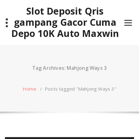
Skip
Slot Deposit Qris
to
content
gampang Gacor Cuma
Depo 10K Auto Maxwin
Tag Archives: Mahjong Ways 3
Home
/
Posts tagged "Mahjong Ways 3"