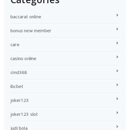
baccarat online
bonus new member
care
casino online
cmd368
ibcbet
joker123
joker123 slot
judi bola