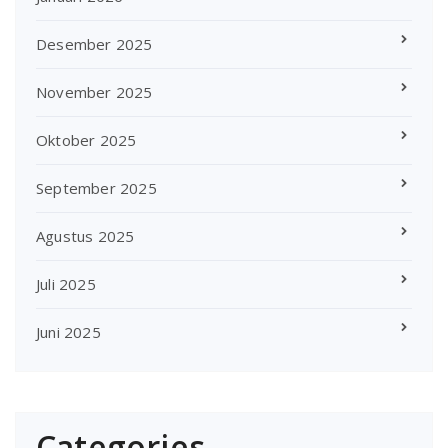
Desember 2025
November 2025
Oktober 2025
September 2025
Agustus 2025
Juli 2025
Juni 2025
Categories