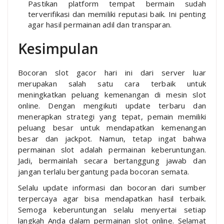
Pastikan platform tempat bermain sudah
terverifikasi dan memiliki reputasi baik. Ini penting
agar hasil permainan adil dan transparan.
Kesimpulan
Bocoran slot gacor hari ini dari server luar
merupakan salah satu cara terbaik untuk
meningkatkan peluang kemenangan di mesin slot
online. Dengan mengikuti update terbaru dan
menerapkan strategi yang tepat, pemain memiliki
peluang besar untuk mendapatkan kemenangan
besar dan jackpot. Namun, tetap ingat bahwa
permainan slot adalah permainan keberuntungan.
Jadi, bermainlah secara bertanggung jawab dan
jangan terlalu bergantung pada bocoran semata.
Selalu update informasi dan bocoran dari sumber
terpercaya agar bisa mendapatkan hasil terbaik.
Semoga keberuntungan selalu menyertai setiap
langkah Anda dalam permainan slot online. Selamat