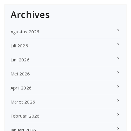
Archives
Agustus 2026
Juli 2026
Juni 2026
Mei 2026
April 2026
Maret 2026
Februari 2026
Januari 2026