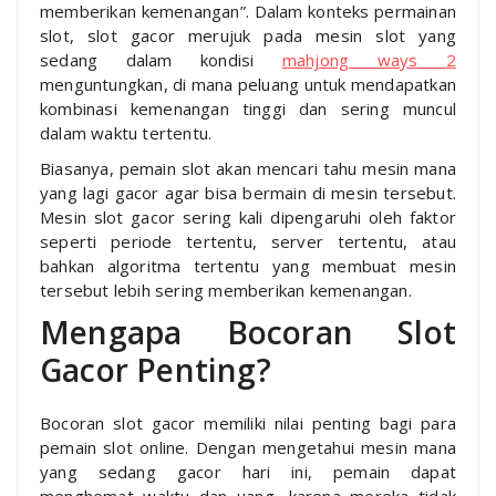
memberikan kemenangan”. Dalam konteks permainan
slot, slot gacor merujuk pada mesin slot yang
sedang dalam kondisi
mahjong ways 2
menguntungkan, di mana peluang untuk mendapatkan
kombinasi kemenangan tinggi dan sering muncul
dalam waktu tertentu.
Biasanya, pemain slot akan mencari tahu mesin mana
yang lagi gacor agar bisa bermain di mesin tersebut.
Mesin slot gacor sering kali dipengaruhi oleh faktor
seperti periode tertentu, server tertentu, atau
bahkan algoritma tertentu yang membuat mesin
tersebut lebih sering memberikan kemenangan.
Mengapa Bocoran Slot
Gacor Penting?
Bocoran slot gacor memiliki nilai penting bagi para
pemain slot online. Dengan mengetahui mesin mana
yang sedang gacor hari ini, pemain dapat
menghemat waktu dan uang, karena mereka tidak