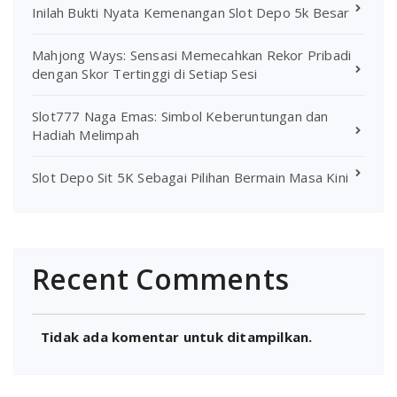
Inilah Bukti Nyata Kemenangan Slot Depo 5k Besar
Mahjong Ways: Sensasi Memecahkan Rekor Pribadi
dengan Skor Tertinggi di Setiap Sesi
Slot777 Naga Emas: Simbol Keberuntungan dan
Hadiah Melimpah
Slot Depo Sit 5K Sebagai Pilihan Bermain Masa Kini
Recent Comments
Tidak ada komentar untuk ditampilkan.