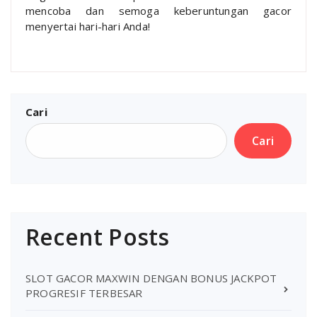
mencoba dan semoga keberuntungan gacor
menyertai hari-hari Anda!
Cari
Cari
Recent Posts
SLOT GACOR MAXWIN DENGAN BONUS JACKPOT
PROGRESIF TERBESAR