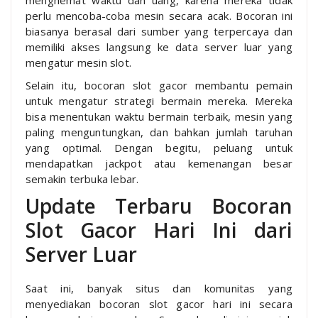
perlu mencoba-coba mesin secara acak. Bocoran ini
biasanya berasal dari sumber yang terpercaya dan
memiliki akses langsung ke data server luar yang
mengatur mesin slot.
Selain itu, bocoran slot gacor membantu pemain
untuk mengatur strategi bermain mereka. Mereka
bisa menentukan waktu bermain terbaik, mesin yang
paling menguntungkan, dan bahkan jumlah taruhan
yang optimal. Dengan begitu, peluang untuk
mendapatkan jackpot atau kemenangan besar
semakin terbuka lebar.
Update Terbaru Bocoran
Slot Gacor Hari Ini dari
Server Luar
Saat ini, banyak situs dan komunitas yang
menyediakan bocoran slot gacor hari ini secara