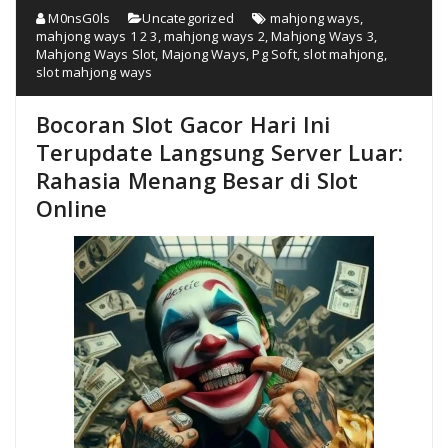
M0nsG0ls
Uncategorized
mahjong ways
,
mahjong ways 1 2 3
,
mahjong ways 2
,
Mahjong Ways 3
,
Mahjong Ways Slot
,
Majong Ways
,
Pg Soft
,
slot mahjong
,
slot mahjong ways
Bocoran Slot Gacor Hari Ini
Terupdate Langsung Server Luar:
Rahasia Menang Besar di Slot
Online