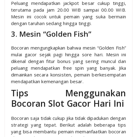
Peluang mendapatkan jackpot besar cukup tinggi,
terutama pada jam 20.00 WIB sampai 00.00 WIB.
Mesin ini cocok untuk pemain yang suka bermain
dengan taruhan sedang hingga tinggi.
3. Mesin “Golden Fish”
Bocoran mengungkapkan bahwa mesin “Golden Fish”
mulai gacor sejak pagi hingga sore hari. Mesin ini
dikenal dengan fitur bonus yang sering muncul dan
peluang mendapatkan free spin yang banyak. Jika
dimainkan secara konsisten, pemain berkesempatan
mendapatkan kemenangan besar.
Tips Menggunakan
Bocoran Slot Gacor Hari Ini
Bocoran saja tidak cukup jika tidak dipadukan dengan
strategi yang tepat. Berikut adalah beberapa tips
yang bisa membantu pemain memanfaatkan bocoran