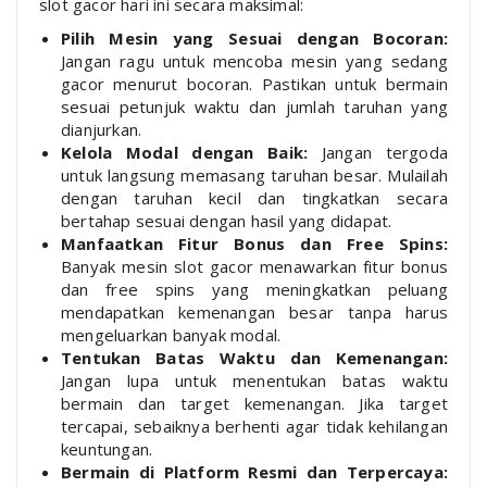
slot gacor hari ini secara maksimal:
Pilih Mesin yang Sesuai dengan Bocoran:
Jangan ragu untuk mencoba mesin yang sedang
gacor menurut bocoran. Pastikan untuk bermain
sesuai petunjuk waktu dan jumlah taruhan yang
dianjurkan.
Kelola Modal dengan Baik:
Jangan tergoda
untuk langsung memasang taruhan besar. Mulailah
dengan taruhan kecil dan tingkatkan secara
bertahap sesuai dengan hasil yang didapat.
Manfaatkan Fitur Bonus dan Free Spins:
Banyak mesin slot gacor menawarkan fitur bonus
dan free spins yang meningkatkan peluang
mendapatkan kemenangan besar tanpa harus
mengeluarkan banyak modal.
Tentukan Batas Waktu dan Kemenangan:
Jangan lupa untuk menentukan batas waktu
bermain dan target kemenangan. Jika target
tercapai, sebaiknya berhenti agar tidak kehilangan
keuntungan.
Bermain di Platform Resmi dan Terpercaya: