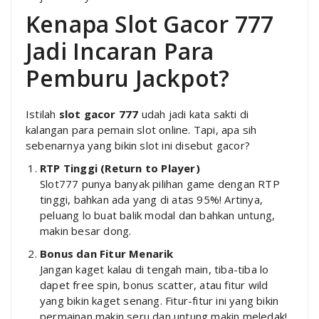
Kenapa Slot Gacor 777
Jadi Incaran Para
Pemburu Jackpot?
Istilah
slot gacor 777
udah jadi kata sakti di
kalangan para pemain slot online. Tapi, apa sih
sebenarnya yang bikin slot ini disebut gacor?
RTP Tinggi (Return to Player)
Slot777 punya banyak pilihan game dengan RTP
tinggi, bahkan ada yang di atas 95%! Artinya,
peluang lo buat balik modal dan bahkan untung,
makin besar dong.
Bonus dan Fitur Menarik
Jangan kaget kalau di tengah main, tiba-tiba lo
dapet free spin, bonus scatter, atau fitur wild
yang bikin kaget senang. Fitur-fitur ini yang bikin
permainan makin seru dan untung makin meledak!