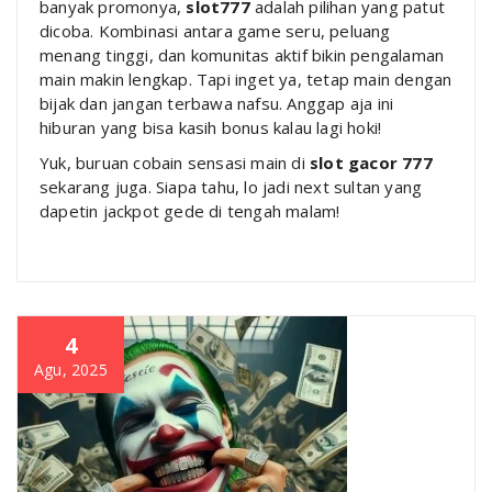
banyak promonya,
slot777
adalah pilihan yang patut
dicoba. Kombinasi antara game seru, peluang
menang tinggi, dan komunitas aktif bikin pengalaman
main makin lengkap. Tapi inget ya, tetap main dengan
bijak dan jangan terbawa nafsu. Anggap aja ini
hiburan yang bisa kasih bonus kalau lagi hoki!
Yuk, buruan cobain sensasi main di
slot gacor 777
sekarang juga. Siapa tahu, lo jadi next sultan yang
dapetin jackpot gede di tengah malam!
4
Agu, 2025