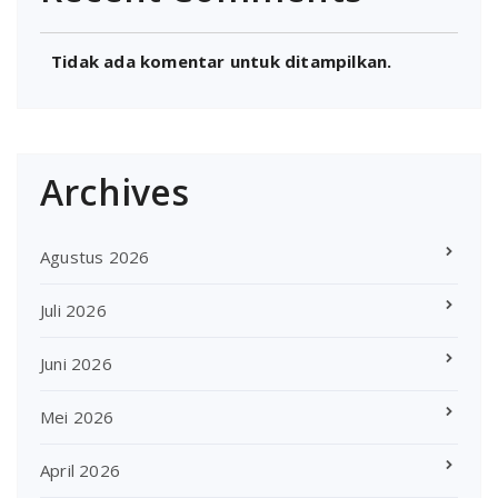
Tidak ada komentar untuk ditampilkan.
Archives
Agustus 2026
Juli 2026
Juni 2026
Mei 2026
April 2026