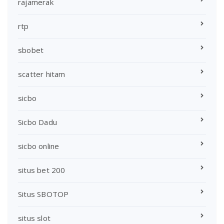
rajamerak
rtp
sbobet
scatter hitam
sicbo
Sicbo Dadu
sicbo online
situs bet 200
Situs SBOTOP
situs slot