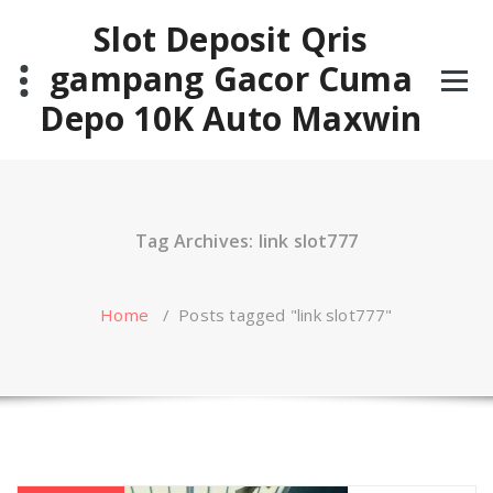
Skip
Slot Deposit Qris
to
content
gampang Gacor Cuma
Depo 10K Auto Maxwin
Tag Archives: link slot777
Home
/
Posts tagged "link slot777"