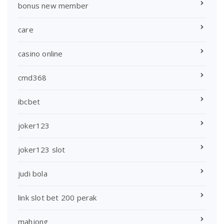
bonus new member
care
casino online
cmd368
ibcbet
joker123
joker123 slot
judi bola
link slot bet 200 perak
mahjong