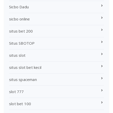
Sicbo Dadu
sicbo online
situs bet 200
Situs SBOTOP
situs slot
situs slot bet kecil
situs spaceman
slot 777
slot bet 100