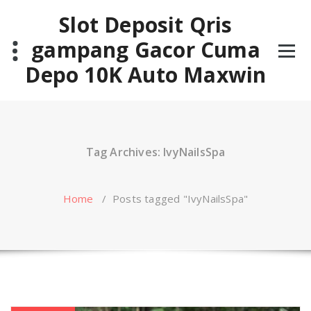
Skip
Slot Deposit Qris
to
content
gampang Gacor Cuma
Depo 10K Auto Maxwin
Tag Archives: IvyNailsSpa
Home
/
Posts tagged "IvyNailsSpa"