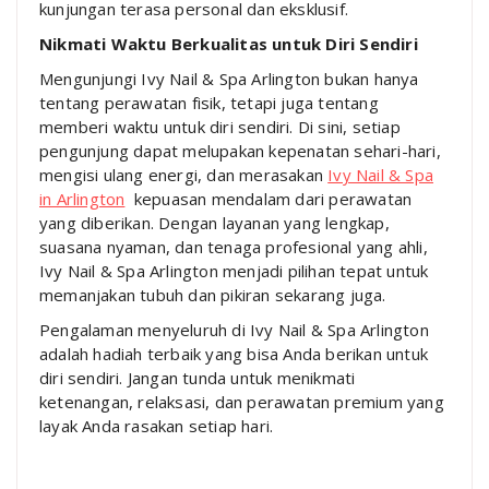
kunjungan terasa personal dan eksklusif.
Nikmati Waktu Berkualitas untuk Diri Sendiri
Mengunjungi Ivy Nail & Spa Arlington bukan hanya
tentang perawatan fisik, tetapi juga tentang
memberi waktu untuk diri sendiri. Di sini, setiap
pengunjung dapat melupakan kepenatan sehari-hari,
mengisi ulang energi, dan merasakan
Ivy Nail & Spa
in Arlington
kepuasan mendalam dari perawatan
yang diberikan. Dengan layanan yang lengkap,
suasana nyaman, dan tenaga profesional yang ahli,
Ivy Nail & Spa Arlington menjadi pilihan tepat untuk
memanjakan tubuh dan pikiran sekarang juga.
Pengalaman menyeluruh di Ivy Nail & Spa Arlington
adalah hadiah terbaik yang bisa Anda berikan untuk
diri sendiri. Jangan tunda untuk menikmati
ketenangan, relaksasi, dan perawatan premium yang
layak Anda rasakan setiap hari.