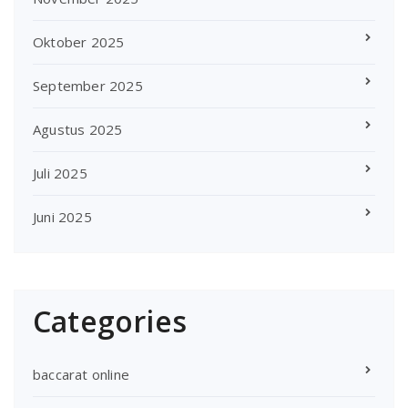
Oktober 2025
September 2025
Agustus 2025
Juli 2025
Juni 2025
Categories
baccarat online