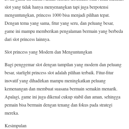
slot yang tidak hanya menyenangkan tapi juga berpotensi
menguntungkan, princess 1000 bisa menjadi pilihan tepat.
Dengan tema yang sama, fitur yang seru, dan peluang besar,
game ini mampu memberikan pengalaman bermain yang berbeda
dari slot princess lainnya.
Slot princess yang Modern dan Menguntungkan
Bagi penggemar slot dengan tampilan yang modern dan peluang
besar, starlight princess slot adalah pilihan terbaik. Fitur-fitur
inovatif yang dihadirkan mampu meningkatkan peluang
kemenangan dan membuat suasana bermain semakin menarik.
Apalagi, game ini juga dikenal cukup stabil dan aman, sehingga
pemain bisa bermain dengan tenang dan fokus pada strategi
mereka.
Kesimpulan