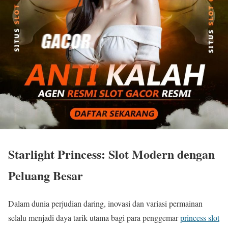
Starlight Princess: Slot Modern dengan
Peluang Besar
Dalam dunia perjudian daring, inovasi dan variasi permainan
selalu menjadi daya tarik utama bagi para penggemar
princess slot