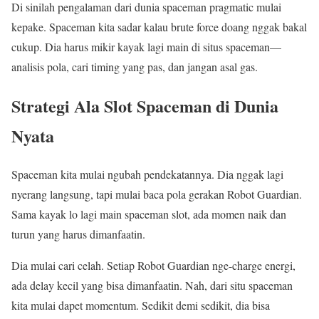
Di sinilah pengalaman dari dunia spaceman pragmatic mulai
kepake. Spaceman kita sadar kalau brute force doang nggak bakal
cukup. Dia harus mikir kayak lagi main di situs spaceman—
analisis pola, cari timing yang pas, dan jangan asal gas.
Strategi Ala Slot Spaceman di Dunia
Nyata
Spaceman kita mulai ngubah pendekatannya. Dia nggak lagi
nyerang langsung, tapi mulai baca pola gerakan Robot Guardian.
Sama kayak lo lagi main spaceman slot, ada momen naik dan
turun yang harus dimanfaatin.
Dia mulai cari celah. Setiap Robot Guardian nge-charge energi,
ada delay kecil yang bisa dimanfaatin. Nah, dari situ spaceman
kita mulai dapet momentum. Sedikit demi sedikit, dia bisa