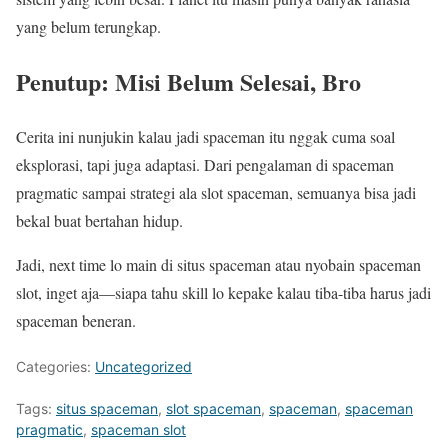
yang belum terungkap.
Penutup: Misi Belum Selesai, Bro
Cerita ini nunjukin kalau jadi spaceman itu nggak cuma soal
eksplorasi, tapi juga adaptasi. Dari pengalaman di spaceman
pragmatic sampai strategi ala slot spaceman, semuanya bisa jadi
bekal buat bertahan hidup.
Jadi, next time lo main di situs spaceman atau nyobain spaceman
slot, inget aja—siapa tahu skill lo kepake kalau tiba-tiba harus jadi
spaceman beneran.
Categories:
Uncategorized
Tags:
situs spaceman
,
slot spaceman
,
spaceman
,
spaceman
pragmatic
,
spaceman slot