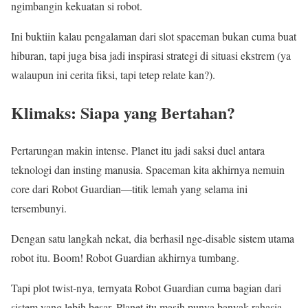
ngimbangin kekuatan si robot.
Ini buktiin kalau pengalaman dari slot spaceman bukan cuma buat
hiburan, tapi juga bisa jadi inspirasi strategi di situasi ekstrem (ya
walaupun ini cerita fiksi, tapi tetep relate kan?).
Klimaks: Siapa yang Bertahan?
Pertarungan makin intense. Planet itu jadi saksi duel antara
teknologi dan insting manusia. Spaceman kita akhirnya nemuin
core dari Robot Guardian—titik lemah yang selama ini
tersembunyi.
Dengan satu langkah nekat, dia berhasil nge-disable sistem utama
robot itu. Boom! Robot Guardian akhirnya tumbang.
Tapi plot twist-nya, ternyata Robot Guardian cuma bagian dari
sistem yang lebih besar. Planet itu masih punya banyak rahasia