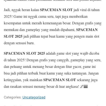
SPACEMAN SLOT
Jadi, nggak heran kalau
jadi viral di tahun
2025! Game ini nggak cuma seru, tapi juga memberikan
kesempatan untuk meraih kemenangan besar. Dengan grafis yang
SPACEMAN
memukau dan gameplay yang mudah dipahami,
SLOT 2025
jadi pilihan tepat buat kamu yang pengen main slot
dengan sensasi baru.
SPACEMAN SLOT 2025
adalah game slot yang wajib dicoba
di tahun 2025! Dengan grafis yang canggih, gameplay yang seru,
dan peluang untuk menang besar dengan fitur gacor, game ini
bisa jadi pilihan terbaik buat kamu yang suka tantangan. Jangan
SPACEMAN SLOT
ketinggalan, yuk mainkan
sekarang juga
dan rasakan sensasi menang besar di luar angkasa! 🌌🎰
Categories:
Uncategorized