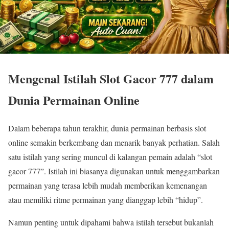
Mengenal Istilah Slot Gacor 777 dalam
Dunia Permainan Online
Dalam beberapa tahun terakhir, dunia permainan berbasis slot
online semakin berkembang dan menarik banyak perhatian. Salah
satu istilah yang sering muncul di kalangan pemain adalah “slot
gacor 777”. Istilah ini biasanya digunakan untuk menggambarkan
permainan yang terasa lebih mudah memberikan kemenangan
atau memiliki ritme permainan yang dianggap lebih “hidup”.
Namun penting untuk dipahami bahwa istilah tersebut bukanlah