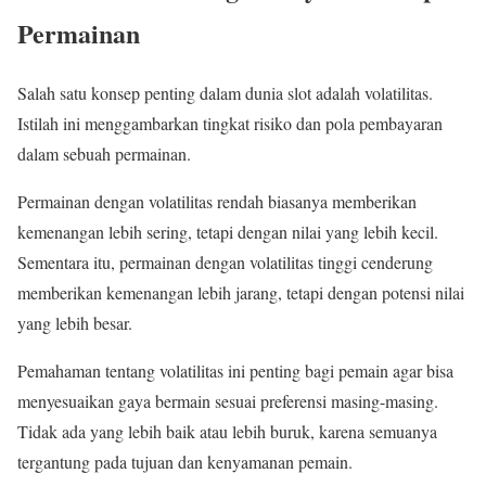
Permainan
Salah satu konsep penting dalam dunia slot adalah volatilitas.
Istilah ini menggambarkan tingkat risiko dan pola pembayaran
dalam sebuah permainan.
Permainan dengan volatilitas rendah biasanya memberikan
kemenangan lebih sering, tetapi dengan nilai yang lebih kecil.
Sementara itu, permainan dengan volatilitas tinggi cenderung
memberikan kemenangan lebih jarang, tetapi dengan potensi nilai
yang lebih besar.
Pemahaman tentang volatilitas ini penting bagi pemain agar bisa
menyesuaikan gaya bermain sesuai preferensi masing-masing.
Tidak ada yang lebih baik atau lebih buruk, karena semuanya
tergantung pada tujuan dan kenyamanan pemain.