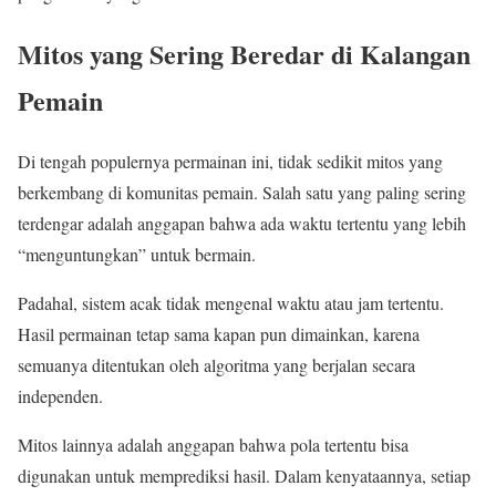
Mitos yang Sering Beredar di Kalangan
Pemain
Di tengah populernya permainan ini, tidak sedikit mitos yang
berkembang di komunitas pemain. Salah satu yang paling sering
terdengar adalah anggapan bahwa ada waktu tertentu yang lebih
“menguntungkan” untuk bermain.
Padahal, sistem acak tidak mengenal waktu atau jam tertentu.
Hasil permainan tetap sama kapan pun dimainkan, karena
semuanya ditentukan oleh algoritma yang berjalan secara
independen.
Mitos lainnya adalah anggapan bahwa pola tertentu bisa
digunakan untuk memprediksi hasil. Dalam kenyataannya, setiap