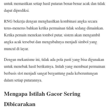
untuk memastikan setiap hasil putaran benar-benar acak dan tidak
dapat diprediksi.
RNG bekerja dengan menghasilkan kombinasi angka secara
terus-menerus bahkan ketika permainan tidak sedang dimainkan.
Ketika pemain menekan tombol putar, sistem akan mengambil
angka acak tersebut dan mengubahnya menjadi simbol yang
muncul di layar.
Dengan mekanisme ini, tidak ada pola pasti yang bisa digunakan
untuk menebak hasil berikutnya. Inilah yang membuat permainan
berbasis slot menjadi sangat bergantung pada keberuntungan
dalam setiap putarannya.
Mengapa Istilah Gacor Sering
Dibicarakan