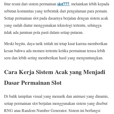
slot777
fitur resmi dari sistem permainan
, melainkan lebih kepada
sebutan komunitas yang terbentuk dari pengalaman para pemain.
Setiap permainan slot pada dasarnya berjalan dengan sistem acak
yang sudah diatur menggunakan teknologi tertentu, sehingga
tidak ada jaminan pola pasti dalam setiap putaran.
Meski begitu, daya tarik istilah ini tetap kuat karena memberikan
kesan bahwa ada momen tertentu ketika permainan terasa lebih
seru dan lebih sering memberikan hasil yang menguntungkan.
Cara Kerja Sistem Acak yang Menjadi
Dasar Permainan Slot
Di balik tampilan visual yang menarik dan animasi yang dinamis,
setiap permainan slot berjalan menggunakan sistem yang disebut
RNG atau Random Number Generator. Sistem ini berfungsi