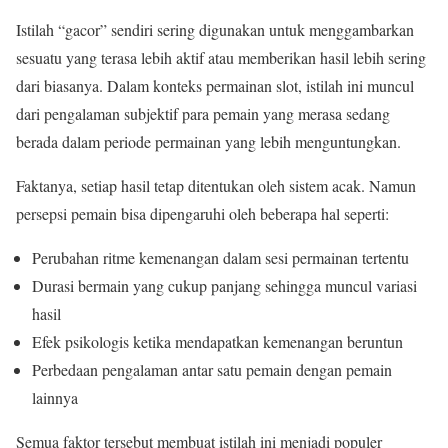
Istilah “gacor” sendiri sering digunakan untuk menggambarkan
sesuatu yang terasa lebih aktif atau memberikan hasil lebih sering
dari biasanya. Dalam konteks permainan slot, istilah ini muncul
dari pengalaman subjektif para pemain yang merasa sedang
berada dalam periode permainan yang lebih menguntungkan.
Faktanya, setiap hasil tetap ditentukan oleh sistem acak. Namun
persepsi pemain bisa dipengaruhi oleh beberapa hal seperti:
Perubahan ritme kemenangan dalam sesi permainan tertentu
Durasi bermain yang cukup panjang sehingga muncul variasi
hasil
Efek psikologis ketika mendapatkan kemenangan beruntun
Perbedaan pengalaman antar satu pemain dengan pemain
lainnya
Semua faktor tersebut membuat istilah ini menjadi populer