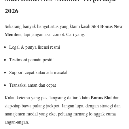
2026
Slot Bonus New
Sekarang banyak banget situs yang klaim kasih
Member
, tapi jangan asal comot. Cari yang:
Legal & punya lisensi resmi
Testimoni pemain positif
Support cepat kalau ada masalah
Transaksi aman dan cepat
Bonus Slot
Kalau ketemu yang pas, langsung daftar, klaim
dan
siap-siap bawa pulang jackpot. Jangan lupa, dengan strategi dan
manajemen modal yang oke, peluang menang lo nggak cuma
angan-angan.