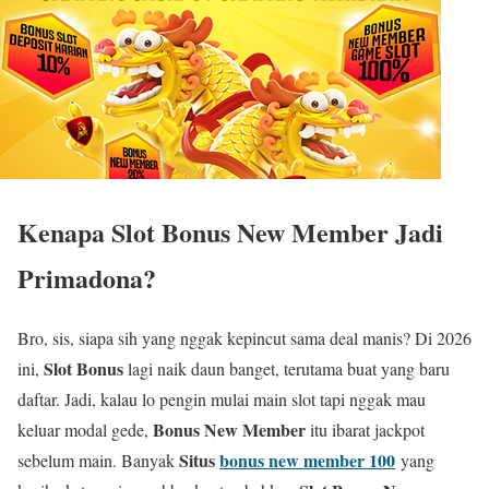
Kenapa Slot Bonus New Member Jadi
Primadona?
Bro, sis, siapa sih yang nggak kepincut sama deal manis? Di 2026
Slot Bonus
ini,
lagi naik daun banget, terutama buat yang baru
daftar. Jadi, kalau lo pengin mulai main slot tapi nggak mau
Bonus New Member
keluar modal gede,
itu ibarat jackpot
Situs
bonus new member 100
sebelum main. Banyak
yang