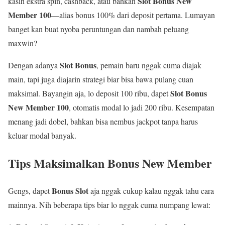
Slot Bonus New
kasih ekstra spin, cashback, atau bahkan
Member 100
—alias bonus 100% dari deposit pertama. Lumayan
banget kan buat nyoba peruntungan dan nambah peluang
maxwin?
Slot Bonus
Dengan adanya
, pemain baru nggak cuma diajak
main, tapi juga diajarin strategi biar bisa bawa pulang cuan
Slot Bonus
maksimal. Bayangin aja, lo deposit 100 ribu, dapet
New Member 100
, otomatis modal lo jadi 200 ribu. Kesempatan
menang jadi dobel, bahkan bisa nembus jackpot tanpa harus
keluar modal banyak.
Tips Maksimalkan Bonus New Member
Bonus Slot
Gengs, dapet
aja nggak cukup kalau nggak tahu cara
mainnya. Nih beberapa tips biar lo nggak cuma numpang lewat: