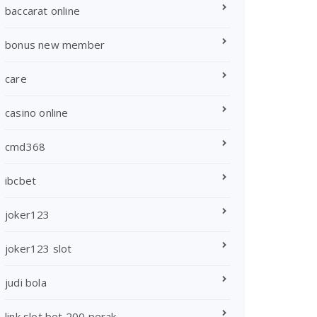
baccarat online
bonus new member
care
casino online
cmd368
ibcbet
joker123
joker123 slot
judi bola
link slot bet 200 perak