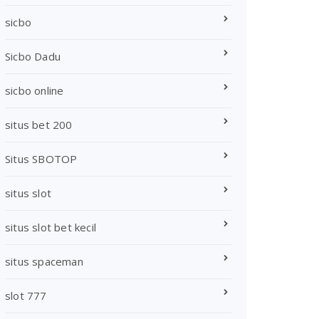
sicbo
Sicbo Dadu
sicbo online
situs bet 200
Situs SBOTOP
situs slot
situs slot bet kecil
situs spaceman
slot 777