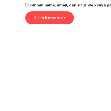
Simpan nama, email, dan situs web saya p