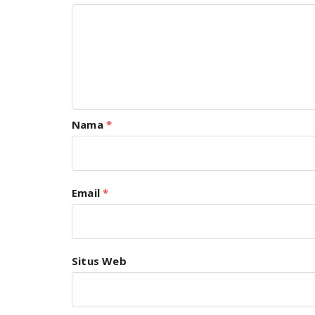
Nama
*
Email
*
Situs Web