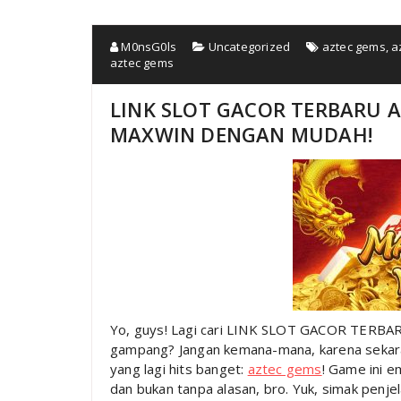
M0nsG0ls
Uncategorized
aztec gems
,
a
aztec gems
LINK SLOT GACOR TERBARU 
MAXWIN DENGAN MUDAH!
Yo, guys! Lagi cari LINK SLOT GACOR TERB
gampang? Jangan kemana-mana, karena sekaran
yang lagi hits banget:
aztec gems
! Game ini e
dan bukan tanpa alasan, bro. Yuk, simak penje