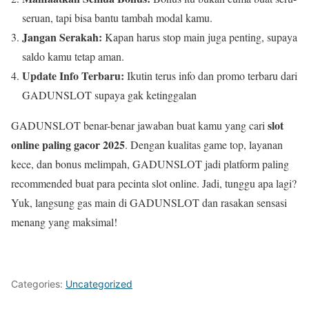
seruan, tapi bisa bantu tambah modal kamu.
Jangan Serakah:
Kapan harus stop main juga penting, supaya
saldo kamu tetap aman.
Update Info Terbaru:
Ikutin terus info dan promo terbaru dari
GADUNSLOT supaya gak ketinggalan
slot
GADUNSLOT benar-benar jawaban buat kamu yang cari
online paling gacor 2025
. Dengan kualitas game top, layanan
kece, dan bonus melimpah, GADUNSLOT jadi platform paling
recommended buat para pecinta slot online. Jadi, tunggu apa lagi?
Yuk, langsung gas main di GADUNSLOT dan rasakan sensasi
menang yang maksimal!
Categories:
Uncategorized