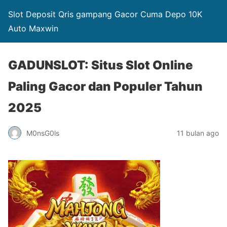
Slot Deposit Qris gampang Gacor Cuma Depo 10K
Auto Maxwin
GADUNSLOT: Situs Slot Online
Paling Gacor dan Populer Tahun
2025
M0nsG0ls
11 bulan ago