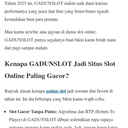
Tahun 2025 ini, GADUNSLOT makin naik daun karena
performanya yang juara dan fitur yang bener-bener ngasih
kemudahan buat para pemain.
Mau kamu newbie atau jagoan di dunia slot online,
GADUNSLOT punya segalanya buat bikin kamu betah main
dari pagi sampai malam.
Kenapa GADUNSLOT Jadi Situs Slot
Online Paling Gacor?
gadun slot
Banyak alasan kenapa
jadi sorotan dan favorit di
tahun ini. Ini dia beberapa yang bikin kamu wajib coba:
Slot Gacor Tanpa Putus:
Algoritma dan RTP (Return To
Player) di GADUNSLOT dibuat sedemikian rupa supaya
peluang menang kamu makin gede. Jadi, jangan heran kalau