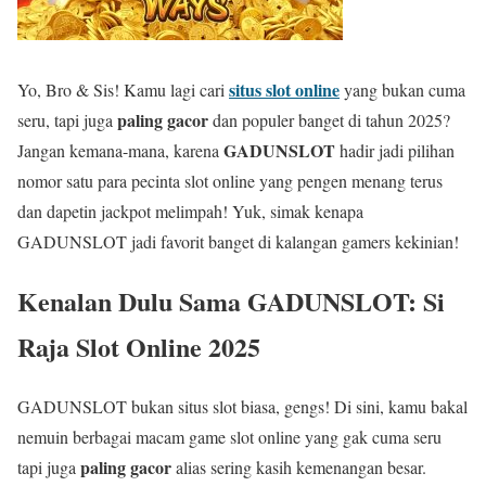
situs slot online
Yo, Bro & Sis! Kamu lagi cari
yang bukan cuma
paling gacor
seru, tapi juga
dan populer banget di tahun 2025?
GADUNSLOT
Jangan kemana-mana, karena
hadir jadi pilihan
nomor satu para pecinta slot online yang pengen menang terus
dan dapetin jackpot melimpah! Yuk, simak kenapa
GADUNSLOT jadi favorit banget di kalangan gamers kekinian!
Kenalan Dulu Sama GADUNSLOT: Si
Raja Slot Online 2025
GADUNSLOT bukan situs slot biasa, gengs! Di sini, kamu bakal
nemuin berbagai macam game slot online yang gak cuma seru
paling gacor
tapi juga
alias sering kasih kemenangan besar.