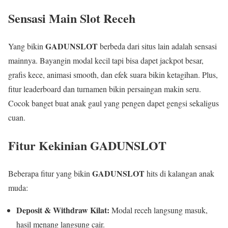
Sensasi Main Slot Receh
GADUNSLOT
Yang bikin
berbeda dari situs lain adalah sensasi
mainnya. Bayangin modal kecil tapi bisa dapet jackpot besar,
grafis kece, animasi smooth, dan efek suara bikin ketagihan. Plus,
fitur leaderboard dan turnamen bikin persaingan makin seru.
Cocok banget buat anak gaul yang pengen dapet gengsi sekaligus
cuan.
Fitur Kekinian GADUNSLOT
GADUNSLOT
Beberapa fitur yang bikin
hits di kalangan anak
muda:
Deposit & Withdraw Kilat:
Modal receh langsung masuk,
hasil menang langsung cair.