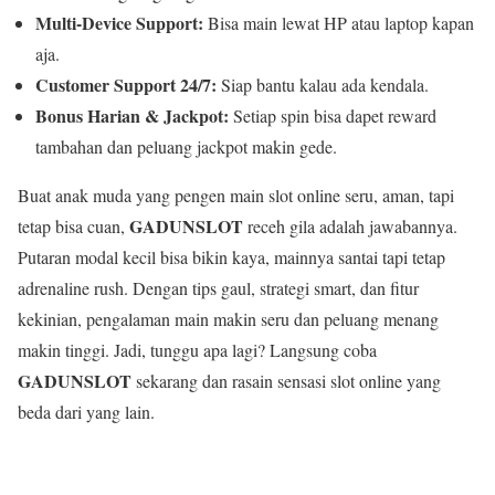
Multi-Device Support:
Bisa main lewat HP atau laptop kapan
aja.
Customer Support 24/7:
Siap bantu kalau ada kendala.
Bonus Harian & Jackpot:
Setiap spin bisa dapet reward
tambahan dan peluang jackpot makin gede.
Buat anak muda yang pengen main slot online seru, aman, tapi
GADUNSLOT
tetap bisa cuan,
receh gila adalah jawabannya.
Putaran modal kecil bisa bikin kaya, mainnya santai tapi tetap
adrenaline rush. Dengan tips gaul, strategi smart, dan fitur
kekinian, pengalaman main makin seru dan peluang menang
makin tinggi. Jadi, tunggu apa lagi? Langsung coba
GADUNSLOT
sekarang dan rasain sensasi slot online yang
beda dari yang lain.