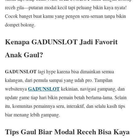
receh gila—putaran modal kecil tapi peluang bikin kaya nyata!
Cocok banget buat kamu yang pengen seru-seruan tanpa bikin
dompet bolong.
Kenapa GADUNSLOT Jadi Favorit
Anak Gaul?
GADUNSLOT
lagi hype karena bisa dimainkan semua
kalangan, dari pemula sampai yang udah pro. Tampilan
GADUNSLOT
websitenya
kekinian, navigasi gampang, dan
update game tiap hari bikin pemain betah berlama-lama. Selain
itu, komunitas pemainnya seru, interaktif, dan selalu kasih tips
biar menang lebih gampang.
Tips Gaul Biar Modal Receh Bisa Kaya