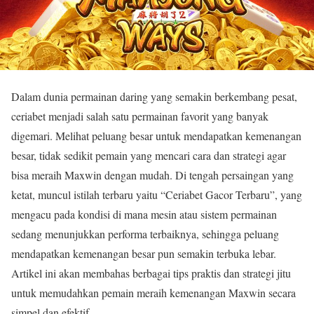
Dalam dunia permainan daring yang semakin berkembang pesat,
ceriabet menjadi salah satu permainan favorit yang banyak
digemari. Melihat peluang besar untuk mendapatkan kemenangan
besar, tidak sedikit pemain yang mencari cara dan strategi agar
bisa meraih Maxwin dengan mudah. Di tengah persaingan yang
ketat, muncul istilah terbaru yaitu “Ceriabet Gacor Terbaru”, yang
mengacu pada kondisi di mana mesin atau sistem permainan
sedang menunjukkan performa terbaiknya, sehingga peluang
mendapatkan kemenangan besar pun semakin terbuka lebar.
Artikel ini akan membahas berbagai tips praktis dan strategi jitu
untuk memudahkan pemain meraih kemenangan Maxwin secara
simpel dan efektif.