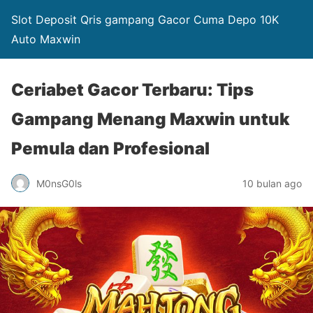
Slot Deposit Qris gampang Gacor Cuma Depo 10K
Auto Maxwin
Ceriabet Gacor Terbaru: Tips
Gampang Menang Maxwin untuk
Pemula dan Profesional
M0nsG0ls
10 bulan ago