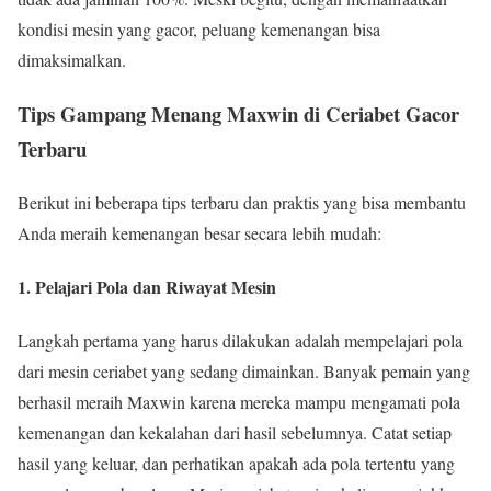
kondisi mesin yang gacor, peluang kemenangan bisa
dimaksimalkan.
Tips Gampang Menang Maxwin di Ceriabet Gacor
Terbaru
Berikut ini beberapa tips terbaru dan praktis yang bisa membantu
Anda meraih kemenangan besar secara lebih mudah:
1. Pelajari Pola dan Riwayat Mesin
Langkah pertama yang harus dilakukan adalah mempelajari pola
dari mesin ceriabet yang sedang dimainkan. Banyak pemain yang
berhasil meraih Maxwin karena mereka mampu mengamati pola
kemenangan dan kekalahan dari hasil sebelumnya. Catat setiap
hasil yang keluar, dan perhatikan apakah ada pola tertentu yang