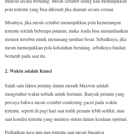
muncul secara berulang. Mesin ceriabet sering kali menunjukkan
pola tertentu yang bisa dikenali jika diamati secara cermat.
Misalnya, jika mesin ceriabet menunjukkan pola kemenangan
tertentu setelah beberapa putaran, maka Anda bisa memanfaatkan
momen tersebut untuk memasang taruhan besar. Sebaliknya, jika
mesin menunjukkan pola kekalahan berulang, sebaiknya hindari
bertaruh pada saat itu.
2. Waktu adalah Kunci
Salah satu faktor penting dalam meraih Maxwin adalah
mengetahui waktu terbaik untuk bermain. Banyak pemain yang
percaya bahwa mesin ceriabet cenderung gacor pada waktu
tertentu, seperti di pagi hari saat trafik pemain lebih sedikit, atau
saat kondisi tertentu yang memicu sistem dalam keadaan optimal.
Perhatikan juga jam-jam tertentu saat mesin biasanya