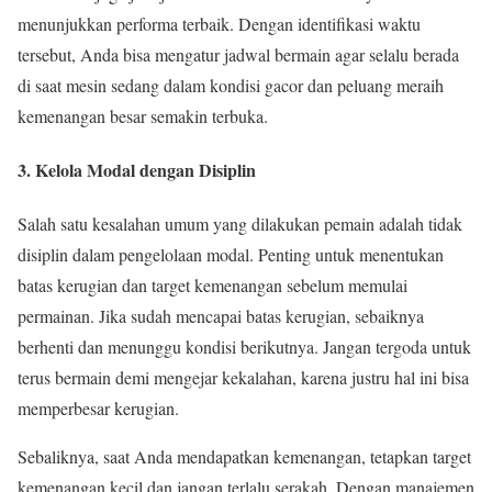
menunjukkan performa terbaik. Dengan identifikasi waktu
tersebut, Anda bisa mengatur jadwal bermain agar selalu berada
di saat mesin sedang dalam kondisi gacor dan peluang meraih
kemenangan besar semakin terbuka.
3. Kelola Modal dengan Disiplin
Salah satu kesalahan umum yang dilakukan pemain adalah tidak
disiplin dalam pengelolaan modal. Penting untuk menentukan
batas kerugian dan target kemenangan sebelum memulai
permainan. Jika sudah mencapai batas kerugian, sebaiknya
berhenti dan menunggu kondisi berikutnya. Jangan tergoda untuk
terus bermain demi mengejar kekalahan, karena justru hal ini bisa
memperbesar kerugian.
Sebaliknya, saat Anda mendapatkan kemenangan, tetapkan target
kemenangan kecil dan jangan terlalu serakah. Dengan manajemen