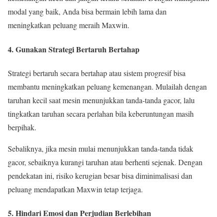
modal yang baik, Anda bisa bermain lebih lama dan
meningkatkan peluang meraih Maxwin.
4. Gunakan Strategi Bertaruh Bertahap
Strategi bertaruh secara bertahap atau sistem progresif bisa
membantu meningkatkan peluang kemenangan. Mulailah dengan
taruhan kecil saat mesin menunjukkan tanda-tanda gacor, lalu
tingkatkan taruhan secara perlahan bila keberuntungan masih
berpihak.
Sebaliknya, jika mesin mulai menunjukkan tanda-tanda tidak
gacor, sebaiknya kurangi taruhan atau berhenti sejenak. Dengan
pendekatan ini, risiko kerugian besar bisa diminimalisasi dan
peluang mendapatkan Maxwin tetap terjaga.
5. Hindari Emosi dan Perjudian Berlebihan