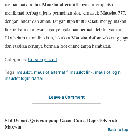
link Mauslot alternatif
memanfaatkan
, pemain tetap bisa
Mauslot 777
menikmati berbagai jenis permainan slot, termasuk
,
dengan lancar dan aman. Jangan lupa untuk selalu menggunakan
link terbaru dan resmi agar pengalaman bermain lebih nyaman.
Mauslot daftar
Jika belum memiliki akun, lakukan
sekarang juga
dan rasakan serunya bermain slot online tanpa hambatan.
Categories:
Uncategorized
Tags:
mauslot
,
mauslot alternatif
,
mauslot link
,
mauslot login
,
mauslot login daftar
Leave a Comment
Slot Deposit Qris gampang Gacor Cuma Depo 10K Auto
Maxwin
Back to top