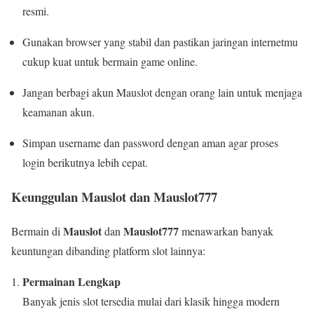
resmi.
Gunakan browser yang stabil dan pastikan jaringan internetmu
cukup kuat untuk bermain game online.
Jangan berbagi akun Mauslot dengan orang lain untuk menjaga
keamanan akun.
Simpan username dan password dengan aman agar proses
login berikutnya lebih cepat.
Keunggulan Mauslot dan Mauslot777
Mauslot
Mauslot777
Bermain di
dan
menawarkan banyak
keuntungan dibanding platform slot lainnya:
Permainan Lengkap
Banyak jenis slot tersedia mulai dari klasik hingga modern