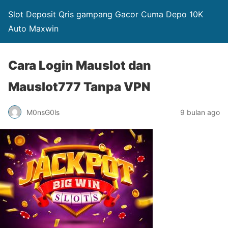
Slot Deposit Qris gampang Gacor Cuma Depo 10K
Auto Maxwin
Cara Login Mauslot dan
Mauslot777 Tanpa VPN
M0nsG0ls
9 bulan ago