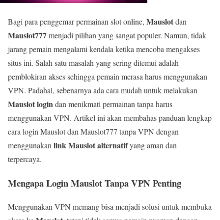
Mauslot
Bagi para penggemar permainan slot online,
dan
Mauslot777
menjadi pilihan yang sangat populer. Namun, tidak
jarang pemain mengalami kendala ketika mencoba mengakses
situs ini. Salah satu masalah yang sering ditemui adalah
pemblokiran akses sehingga pemain merasa harus menggunakan
VPN. Padahal, sebenarnya ada cara mudah untuk melakukan
Mauslot login
dan menikmati permainan tanpa harus
menggunakan VPN. Artikel ini akan membahas panduan lengkap
cara login Mauslot dan Mauslot777 tanpa VPN dengan
link Mauslot alternatif
menggunakan
yang aman dan
terpercaya.
Mengapa Login Mauslot Tanpa VPN Penting
Menggunakan VPN memang bisa menjadi solusi untuk membuka