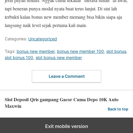
jerih payah sendiri. Nggak cuma sekadar “merasa sultan” di awal,
tapi beneran punya modal nyata buat terus lanjut. Di sini lah
terbukti kalau bonus new member memang bisa bikin siapa aja
langsung naik level sejak pertama kali main.
Categories:
Uncategorized
Tags:
bonus new member
,
bonus new member 100
,
slot bonus
,
slot bonus 100
,
slot bonus new member
Leave a Comment
Slot Deposit Qris gampang Gacor Cuma Depo 10K Auto
Maxwin
Back to top
Exit mobile version