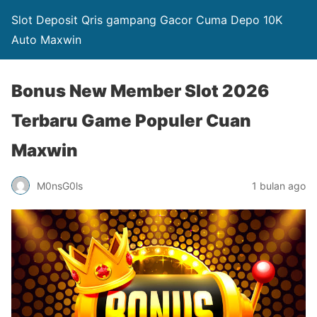
Slot Deposit Qris gampang Gacor Cuma Depo 10K
Auto Maxwin
Bonus New Member Slot 2026
Terbaru Game Populer Cuan
Maxwin
M0nsG0ls
1 bulan ago