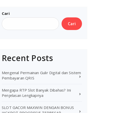
Cari
Cari
Recent Posts
Mengenal Permainan Gulir Digital dan Sistem
Pembayaran QRIS
Mengapa RTP Slot Banyak Dibahas? Ini
Penjelasan Lengkapnya
SLOT GACOR MAXWIN DENGAN BONUS
JACKPOT PROGRESIF TERBESAR