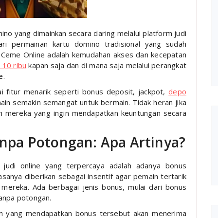
ino yang dimainkan secara daring melalui platform judi
ari permainan kartu domino tradisional yang sudah
ri Ceme Online adalah kemudahan akses dan kecepatan
 10 ribu
kapan saja dan di mana saja melalui perangkat
e.
 fitur menarik seperti bonus deposit, jackpot,
depo
n semakin semangat untuk bermain. Tidak heran jika
leh mereka yang ingin mendapatkan keuntungan secara
pa Potongan: Apa Artinya?
m judi online yang terpercaya adalah adanya bonus
sanya diberikan sebagai insentif agar pemain tertarik
ereka. Ada berbagai jenis bonus, mulai dari bonus
tanpa potongan.
in yang mendapatkan bonus tersebut akan menerima