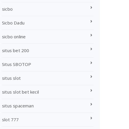
sicbo
Sicbo Dadu
sicbo online
situs bet 200
Situs SBOTOP
situs slot
situs slot bet kecil
situs spaceman
slot 777