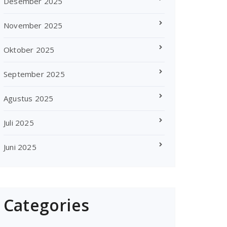
Desember 2025
November 2025
Oktober 2025
September 2025
Agustus 2025
Juli 2025
Juni 2025
Categories