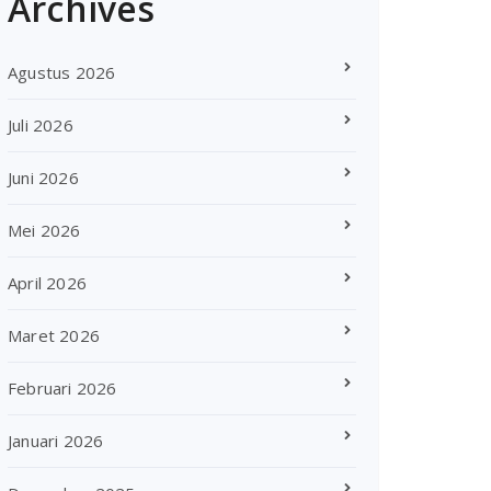
Archives
Agustus 2026
Juli 2026
Juni 2026
Mei 2026
April 2026
Maret 2026
Februari 2026
Januari 2026