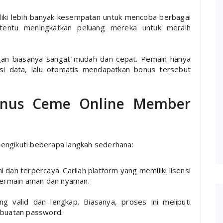
ki lebih banyak kesempatan untuk mencoba berbagai
i tentu meningkatkan peluang mereka untuk meraih
an biasanya sangat mudah dan cepat. Pemain hanya
asi data, lalu otomatis mendapatkan bonus tersebut
onus Ceme Online Member
engikuti beberapa langkah sederhana:
i dan terpercaya. Carilah platform yang memiliki lisensi
bermain aman dan nyaman.
ng valid dan lengkap. Biasanya, proses ini meliputi
mbuatan password.