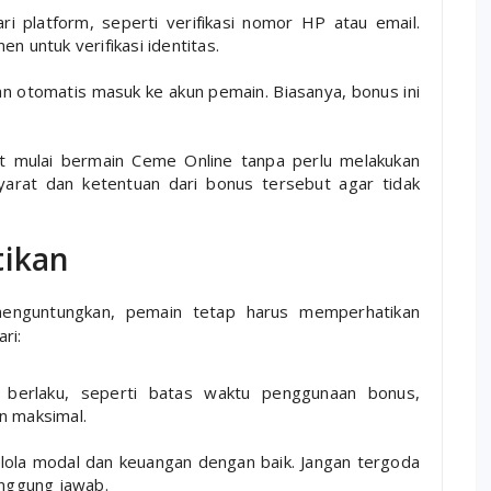
ari platform, seperti verifikasi nomor HP atau email.
 untuk verifikasi identitas.
kan otomatis masuk ke akun pemain. Biasanya, bonus ini
 mulai bermain Ceme Online tanpa perlu melakukan
arat dan ketentuan dari bonus tersebut agar tidak
tikan
enguntungkan, pemain tetap harus memperhatikan
ri:
 berlaku, seperti batas waktu penggunaan bonus,
n maksimal.
lola modal dan keuangan dengan baik. Jangan tergoda
anggung jawab.